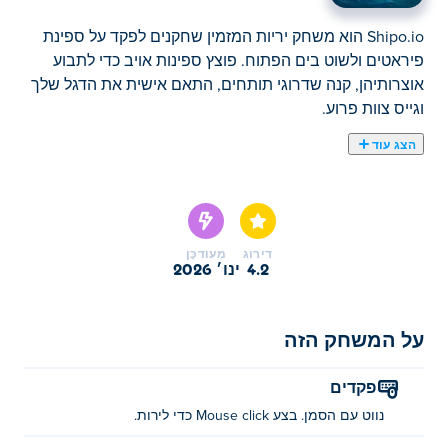
Shipo.io הוא משחק יריות המזמין שחקנים לפקד על ספינת
פיראטים ולשוט בים הפתוח. פוצץ ספינות אויב כדי לתבוע
אוצרותיהן, קנה שדרוגי תותחים, התאם אישית את הדגל שלך
וגייס צוות פרוע.
הצג עוד
Shipo.io הוא משחק מקוון המזמין אותך לפקד על ספינת
הפיראטים שלך ולהפליג למסע נועז! האם אי פעם חלמת
להיות פיראט ולכבוש את האוקיינוס? עכשיו זו ההזדמנות שלך
לגרום לזה לקרות! התחל עם סירה קטנה חמושה בתותח,
דירוג
מְעוּדכָּן
הילחם נגד האויבים שלך, ותבע את האוצר שלהם. שדרג את
4.2
ינו׳ 2026
הספינה שלך עם הכסף שהרווחת בדרך. אתה יכול גם
להתאים אישית את הדגל שלך ולגייס שודדים להצטרף לצוות
על המשחק הזה
שלך. מי מוכן להפוך לשליט האולטימטיבי של הים?
איך לשחק Shipo.io?
פקדים
נווט עם הסמן. בצע Mouse click כדי לירות.
נווט בספינה שלך עם הסמן ולחץ כדי לירות.