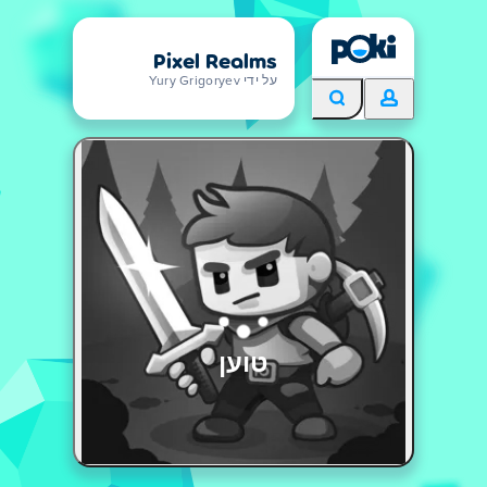
Pixel Realms
על ידי Yury Grigoryev
טוען