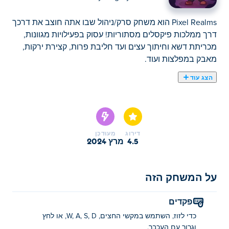
Pixel Realms הוא משחק סרק/ניהול שבו אתה חוצב את דרכך
דרך ממלכות פיקסלים מסתוריות! עסוק בפעילויות מגוונות,
מכריתת דשא וחיתוך עצים ועד חליבת פרות, קצירת ירקות,
מאבק במפלצות ועוד.
הצג עוד
Pixel Realms הוא משחק סרק/ניהול שבו אתה חוצב את דרכך
דרך ממלכות פיקסלים מסתוריות! עסוק בפעילויות מגוונות,
מכריתת דשא וחיתוך עצים ועד חליבת פרות, קצירת ירקות,
מאבק במפלצות ועוד. כשאתה אוסף כל מיני משאבים, אתה
דירוג
מְעוּדכָּן
זוכה לפתוח אזורים חדשים ולחשוף עוד ממלכות! הגדל את
4.5
מרץ 2024
כישוריך וראה את העולם מתרחב לצד המסע שלך. האם אתה
מוכן לחשוף כל סנטימטר של ממלכות Pixel?
על המשחק הזה
איך לשחק ב-Pixel Realms?
פקדים
השתמש במקשי החצים, WASD, או לחץ וגרור עם העכבר כדי
כדי לזוז, השתמש במקשי החצים, W, A, S, D, או לחץ
לנוע!
וגרור עם העכבר.