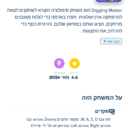
Digging Master הוא משחק סימולציה הקורא לשחקנים לצאת
להרפתקה ארכיאולוגית. חפרו באדמה כדי לגלות מאובנים
מרתקים, הציגו אותם במוזיאון שלכם, והרוויחו כסף כדי
להרחיב את התצוגות.
הצג עוד
Digging Master הוא משחק סימולציה המזמין אתכם לצאת
להרפתקה ארכיאולוגית, בה תוכלו לגלות חפצים עתיקים
ולבנות מוזיאון משלכם! חפרו באדמה כדי לחשוף מאובנים
מרתקים כמו טריצרטופס, טי-רקס וסטגוזאורוס. הרכיבו את
דירוג
מְעוּדכָּן
היצורים המלכותיים האלה והצגו אותם במוזיאון שלכם כדי
4.6
מאי 2024
למשוך מבקרים. מכור כרטיסים לאורחים והרוויח כסף כדי
להרחיב את המוזיאון שלך עוד יותר. השקיעו בשדרוגים כדי
על המשחק הזה
לחפור מהר יותר ולגלות חפצים נדירים יותר, או שכרו עובדים
שיעזרו לכם במסע שלכם. האם אתה מוכן להפוך למאסטר
החפירה האולטימטיבי?
פקדים
זוזו עם W, A, S, D, מקשי החצים (Up arrow, Down
איך לשחק את Digging Master?
arrow, Left arrow, Right arrow) או על ידי גרירת