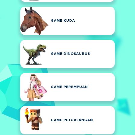
GAME KUDA
GAME DINOSAURUS
GAME PEREMPUAN
GAME PETUALANGAN