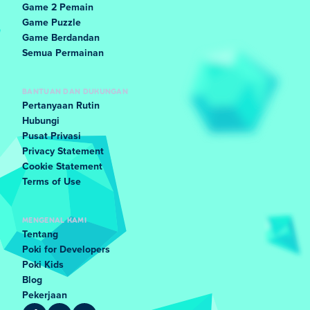
Game 2 Pemain
Game Puzzle
Game Berdandan
Semua Permainan
BANTUAN DAN DUKUNGAN
Pertanyaan Rutin
Hubungi
Pusat Privasi
Privacy Statement
Cookie Statement
Terms of Use
MENGENAL KAMI
Tentang
Poki for Developers
Poki Kids
Blog
Pekerjaan