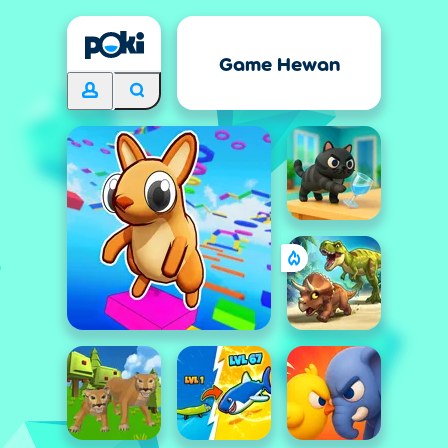
Game Hewan