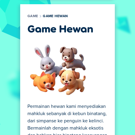
GAME
GAME HEWAN
Game Hewan
Permainan hewan kami menyediakan
mahkluk sebanyak di kebun binatang,
dari simpanse ke penguin ke kelinci.
Bermainlah dengan mahkluk eksotis