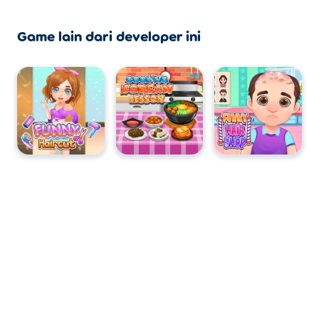
Game lain dari developer ini