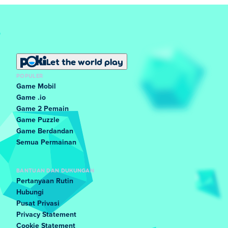
Let the world play
POPULER
Game Mobil
Game .io
Game 2 Pemain
Game Puzzle
Game Berdandan
Semua Permainan
BANTUAN DAN DUKUNGAN
Pertanyaan Rutin
Hubungi
Pusat Privasi
Privacy Statement
Cookie Statement