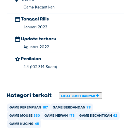
Game Kecantikan
Tanggal Rilis
Januari 2023
Update terbaru
Agustus 2022
Penilaian
4.4 (102,314 Suara)
Kategori terkait
LIHAT LEBIH BANYAK
GAME PEREMPUAN
187
GAME BERDANDAN
78
GAME MOUSE
330
GAME HEWAN
178
GAME KECANTIKAN
62
GAME KUCING
45