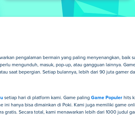
enawarkan pengalaman bermain yang paling menyenangkan, baik s
erlu mengunduh, masuk, pop-up, atau gangguan lainnya. Game-g
u saat bepergian. Setiap bulannya, lebih dari 90 juta gamer da
ru
setiap hari di platform kami. Game paling
Game Populer
hits 
ni hanya bisa dimainkan di Poki. Kami juga memiliki game onli
a gratis. Secara total, kami menawarkan lebih dari 1000 judul g