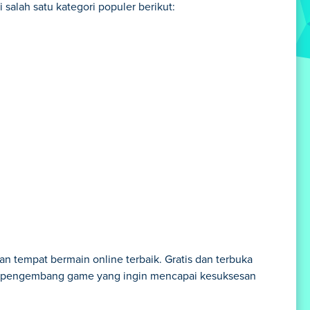
salah satu kategori populer berikut:
n tempat bermain online terbaik. Gratis dan terbuka
h pengembang game yang ingin mencapai kesuksesan