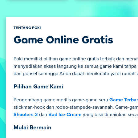
TENTANG POKI
Game Online Gratis
Poki memiliki pilihan game online gratis terbaik dan m
menyediakan akses langsung ke semua game kami tanpa p
dan ponsel sehingga Anda dapat menikmatinya di rumah ata
Pilihan Game Kami
Pengembang game merilis game-game seru
Game Terba
stickman-hook dan rodeo-stampede-savannah. Game-game i
Shooters 2
dan
Bad Ice-Cream
yang bisa dimainkan secar
Mulai Bermain