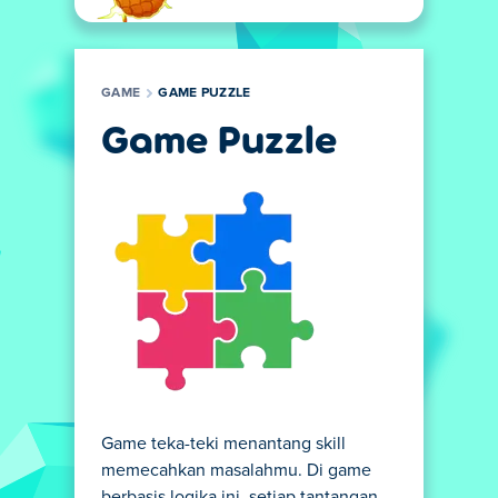
GAME
GAME PUZZLE
Game Puzzle
Game teka-teki menantang skill
memecahkan masalahmu. Di game
berbasis logika ini, setiap tantangan