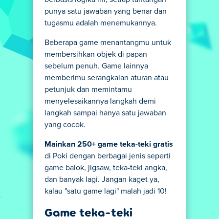
punya satu jawaban yang benar dan
tugasmu adalah menemukannya.
Beberapa game menantangmu untuk
membersihkan objek di papan
sebelum penuh. Game lainnya
memberimu serangkaian aturan atau
petunjuk dan memintamu
menyelesaikannya langkah demi
langkah sampai hanya satu jawaban
yang cocok.
Mainkan 250+ game teka-teki gratis
di Poki dengan berbagai jenis seperti
game balok, jigsaw, teka-teki angka,
dan banyak lagi. Jangan kaget ya,
kalau "satu game lagi" malah jadi 10!
Game teka-teki