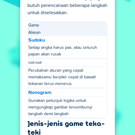
butuh perencanaan beberapa langkah
untuk diselesaikan.
Game
Alasan
Sudoku
Setiap angka harus pas, atau seluruh
papan akan rusak
not-not
Perubahan aturan yang cepat
memaksamu berpikir cepat di bawah
tekanan terus-menerus
Nonogram
Gunakan petunjuk logika untuk
mengungkap gambar tersembunyi
langkah demi langkah
Jenis-jenis game teka-
teki