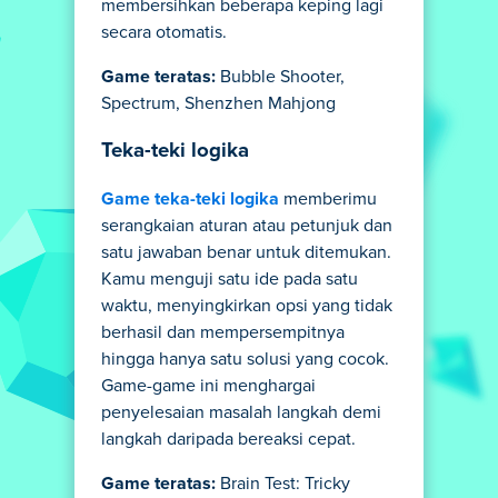
membersihkan beberapa keping lagi
secara otomatis.
Game teratas:
Bubble Shooter,
Spectrum, Shenzhen Mahjong
Teka-teki logika
Game teka-teki logika
memberimu
serangkaian aturan atau petunjuk dan
satu jawaban benar untuk ditemukan.
Kamu menguji satu ide pada satu
waktu, menyingkirkan opsi yang tidak
berhasil dan mempersempitnya
hingga hanya satu solusi yang cocok.
Game-game ini menghargai
penyelesaian masalah langkah demi
langkah daripada bereaksi cepat.
Game teratas:
Brain Test: Tricky