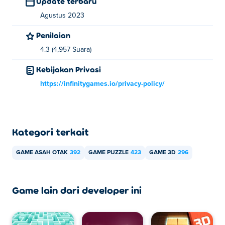
Update terbaru
Agustus 2023
Anda dapat memainkan Laser Quest secara gratis di Poki.
Penilaian
Bisakah saya memainkan Laser Quest di
4.3 (4,957 Suara)
perangkat seluler dan desktop?
Kebijakan Privasi
Laser Quest dapat dimainkan di komputer dan perangkat
https://infinitygames.io/privacy-policy/
seluler Anda seperti ponsel dan tablet.
Kategori terkait
GAME ASAH OTAK
392
GAME PUZZLE
423
GAME 3D
296
Game lain dari developer ini