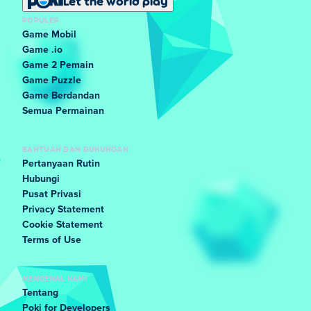
Let the world play
POPULER
Game Mobil
Game .io
Game 2 Pemain
Game Puzzle
Game Berdandan
Semua Permainan
BANTUAN DAN DUKUNGAN
Pertanyaan Rutin
Hubungi
Pusat Privasi
Privacy Statement
Cookie Statement
Terms of Use
MENGENAL KAMI
Tentang
Poki for Developers