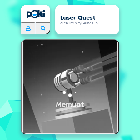
Laser Quest
oleh InfinityGames.io
Memuat