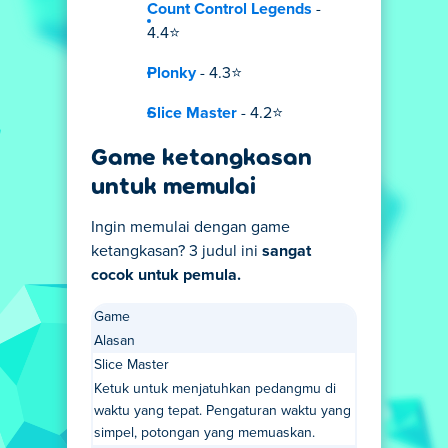
Count Control Legends
-
4.4⭐
Plonky
- 4.3⭐
Slice Master
- 4.2⭐
Game ketangkasan
untuk memulai
Ingin memulai dengan game
ketangkasan? 3 judul ini
sangat
cocok untuk pemula.
Game
Alasan
Slice Master
Ketuk untuk menjatuhkan pedangmu di
waktu yang tepat. Pengaturan waktu yang
simpel, potongan yang memuaskan.