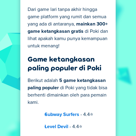
Dari game lari tanpa akhir hingga
game platform yang rumit dan semua
yang ada di antaranya,
mainkan 300+
game ketangkasan gratis
di Poki dan
lihat apakah kamu punya kemampuan
untuk menang!
Game ketangkasan
paling populer di Poki
Berikut adalah
5 game ketangkasan
paling populer
di Poki yang tidak bisa
berhenti dimainkan oleh para pemain
kami.
Subway Surfers
- 4.4⭐
Level Devil
- 4.4⭐