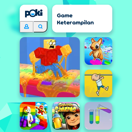
Game
Keterampilan