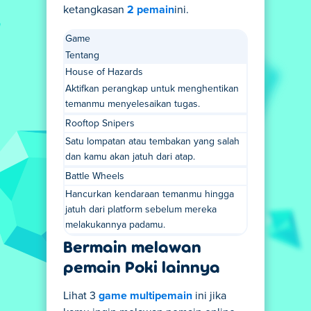
ketangkasan
2 pemain
ini.
Game
Tentang
House of Hazards
Aktifkan perangkap untuk menghentikan
temanmu menyelesaikan tugas.
Rooftop Snipers
Satu lompatan atau tembakan yang salah
dan kamu akan jatuh dari atap.
Battle Wheels
Hancurkan kendaraan temanmu hingga
jatuh dari platform sebelum mereka
melakukannya padamu.
Bermain melawan
pemain Poki lainnya
Lihat 3
game multipemain
ini jika