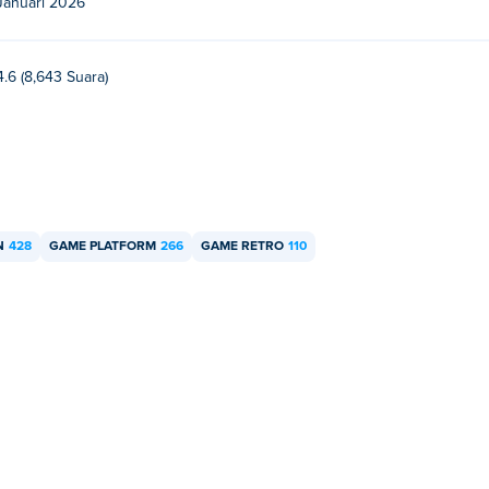
Januari 2026
4.6 (8,643 Suara)
N
428
GAME PLATFORM
266
GAME RETRO
110