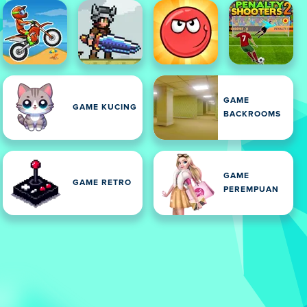
GAME
GAME KUCING
BACKROOMS
GAME
GAME RETRO
PEREMPUAN