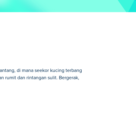
ntang, di mana seekor kucing terbang
rumit dan rintangan sulit. Bergerak,
ang yang lucu memulai petualangan
pmu untuk bertahan hidup dari bahaya
ihat lucu, perjalanan ini tidak akan