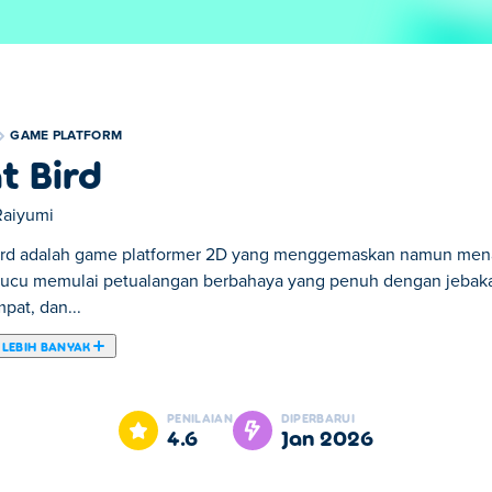
GAME PLATFORM
t Bird
Raiyumi
ird adalah game platformer 2D yang menggemaskan namun mena
lucu memulai petualangan berbahaya yang penuh dengan jebakan 
pat, dan...
 LEBIH BANYAK
g menggemaskan namun menantang, di mana seekor kucing terb
it dan rintangan sulit. Bergerak, melompat, dan kepakkan saya
PENILAIAN
DIPERBARUI
gambilan keputusan cepatmu di setiap kesempatan. Meskipun terl
4.6
Jan 2026
dengan aman melewati dunianya yang berbahaya?