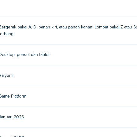
ird?
kiri dan kanan
Bergerak pakai A, D, panah kiri, atau panah kanan. Lompat pakai Z atau 
terbang!
i
Desktop, ponsel dan tablet
me mereka lainnya di Poki: boost-buddies!
d secara gratis?
Raiyumi
is di Poki.
Game Platform
di perangkat seluler dan desktop?
perangkat seluler seperti ponsel dan tablet.
Januari 2026