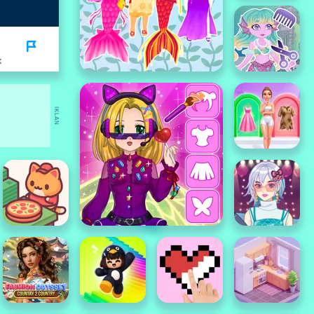
K
IKLAN