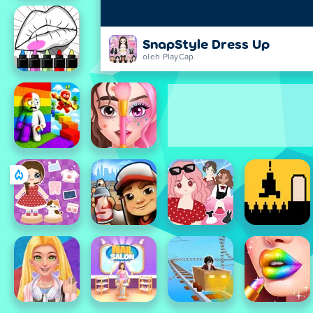
SnapStyle Dress Up
oleh PlayCap