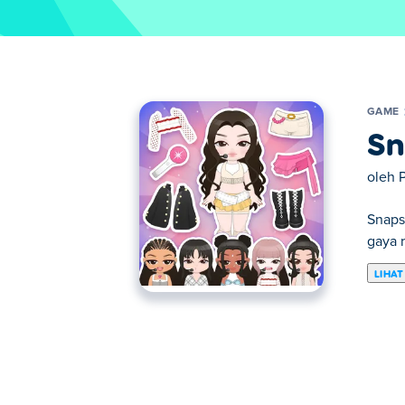
GAME
Sn
oleh
Snaps
gaya 
LIHAT
SnapStyle Dress Up adalah game berdanda
setiap detailnya, mulai dari gaya rambut
penampilanmu selesai, rancang bingkai fo
bersinar?