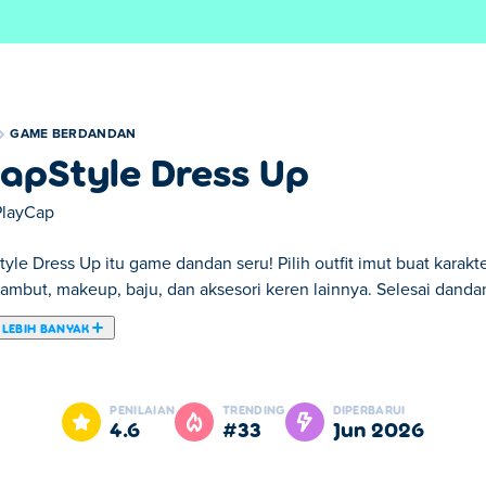
GAME BERDANDAN
apStyle Dress Up
PlayCap
tyle Dress Up itu game dandan seru! Pilih outfit imut buat kar
rambut, makeup, baju, dan aksesori keren lainnya. Selesai dandan
 LEBIH BANYAK
n di mana kamu bisa menciptakan penampilan termanis dari uju
 hingga warna mata. Pilih pakaian yang kamu suka dan padukan de
PENILAIAN
TRENDING
DIPERBARUI
to yang sempurna dengan stiker dan dekorasi untuk mengabadika
4.6
#33
Jun 2026