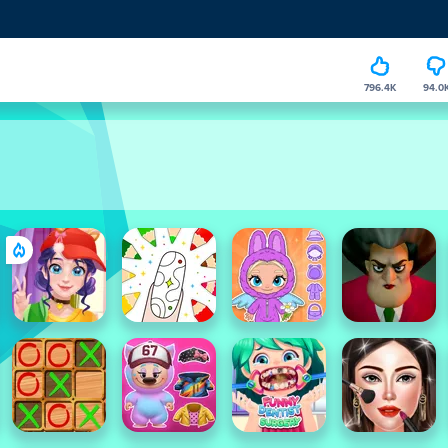
796.4K
94.0