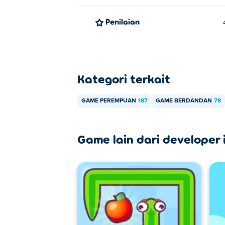
Penilaian
Kategori terkait
GAME PEREMPUAN
187
GAME BERDANDAN
78
Game lain dari developer i