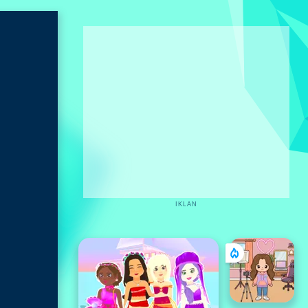
IKLAN