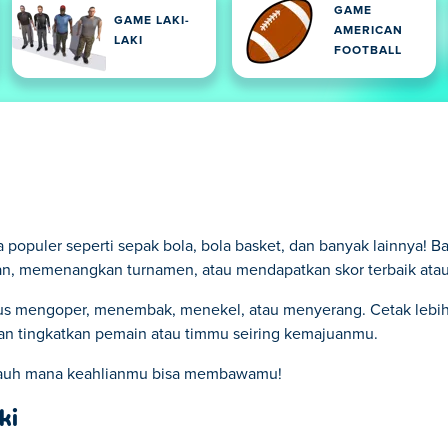
GAME
GAME LAKI-
AMERICAN
LAKI
FOOTBALL
uler seperti sepak bola, bola basket, dan banyak lainnya! Ba
an, memenangkan turnamen, atau mendapatkan skor terbaik atau
rus mengoper, menembak, menekel, atau menyerang. Cetak lebi
dan tingkatkan pemain atau timmu seiring kemajuanmu.
sejauh mana keahlianmu bisa membawamu!
ki