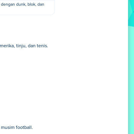
 dengan dunk, blok, dan
rika, tinju, dan tenis.
musim football.