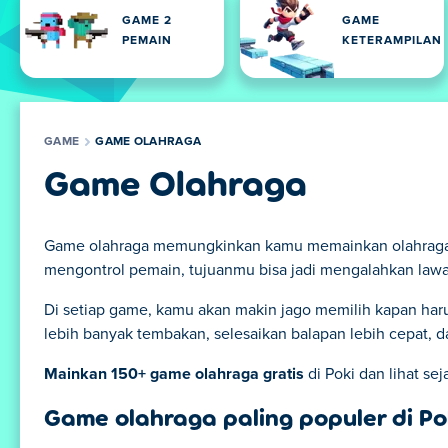
GAME 2
GAME
PEMAIN
KETERAMPILAN
GAME
GAME OLAHRAGA
Game Olahraga
Game olahraga memungkinkan kamu memainkan olahraga pop
mengontrol pemain, tujuanmu bisa jadi mengalahkan law
Di setiap game, kamu akan makin jago memilih kapan ha
lebih banyak tembakan, selesaikan balapan lebih cepat, 
Mainkan 150+ game olahraga gratis
di Poki dan lihat 
Game olahraga paling populer di Po