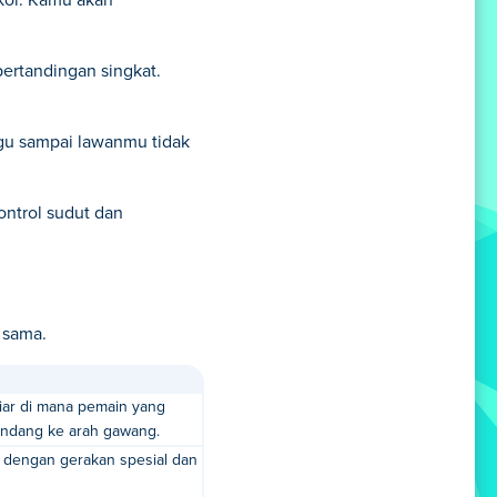
kor. Kamu akan
rtandingan singkat.
gu sampai lawanmu tidak
ontrol sudut dan
 sama.
liar di mana pemain yang
endang ke arah gawang.
2 dengan gerakan spesial dan