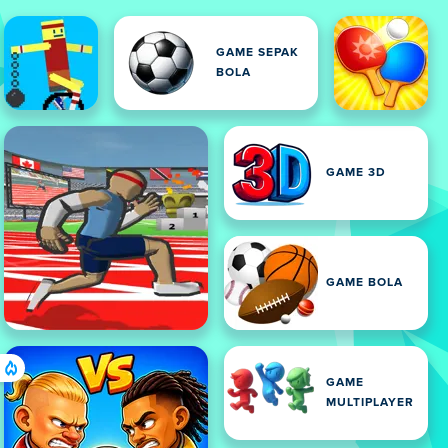
GAME SEPAK
BOLA
GAME 3D
GAME BOLA
GAME
MULTIPLAYER