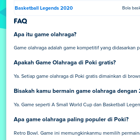
Basketball Legends 2020
Bola bas
FAQ
Apa itu game olahraga?
Game olahraga adalah game kompetitif yang didasarkan pada
Apakah Game Olahraga di Poki gratis?
Ya. Setiap game olahraga di Poki gratis dimainkan di b
Bisakah kamu bermain game olahraga dengan 
Ya. Game seperti A Small World Cup dan Basketball Leg
Apa game olahraga paling populer di Poki?
Retro Bowl. Game ini memungkinkanmu memilih permaina