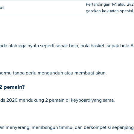
Pertandingan 1v1 atau 2v2
ket
gerakan kekuatan spesial.
 olahraga nyata seperti sepak bola, bola basket, sepak bola Ame
rowsermu tanpa perlu mengunduh atau membuat akun.
2 pemain?
ends 2020 mendukung 2 pemain di keyboard yang sama.
n menyerang, membangun timmu, dan berkompetisi sepanjang 