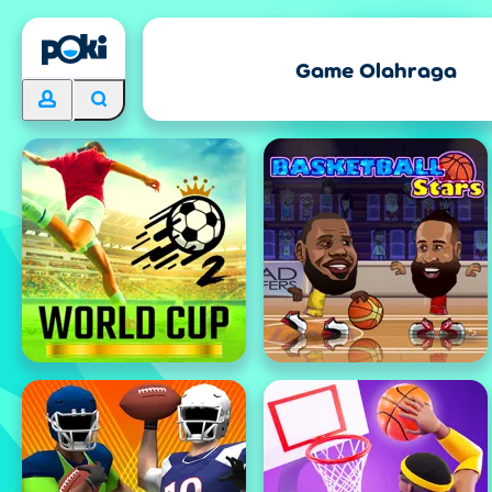
Game Olahraga