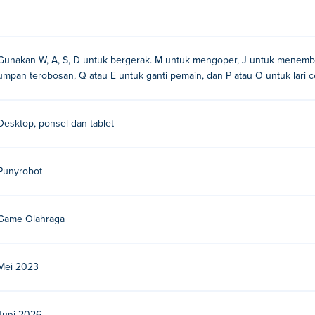
Liquid Soccer?
Gunakan W, A, S, D untuk bergerak. M untuk mengoper, J untuk menemba
umpan terobosan, Q atau E untuk ganti pemain, dan P atau O untuk lari c
Desktop, ponsel dan tablet
Punyrobot
uid Soccer?
Game Olahraga
t. Ini adalah pertandingan pertama mereka Poki!
Mei 2023
iquid Soccer secara gratis?
 gratis di Poki.