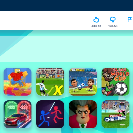
433.4K
128.5K