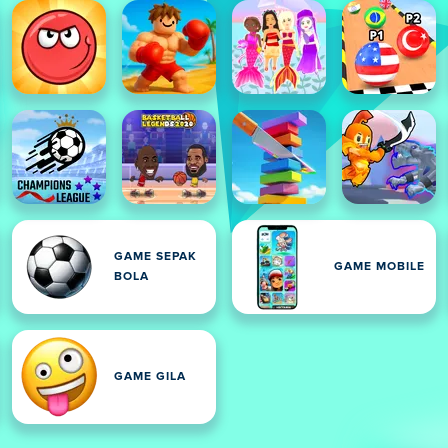
GAME SEPAK
GAME MOBILE
BOLA
GAME GILA