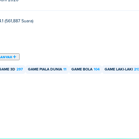
Juni 2026
uid Soccer di perangkat seluler dan desktop?
mputer dan perangkat seluler Anda seperti ponsel dan tablet.
4.1 (561,887 Suara)
 BANYAK
GAME 3D
297
GAME PIALA DUNIA
11
GAME BOLA
104
GAME LAKI-LAKI
21