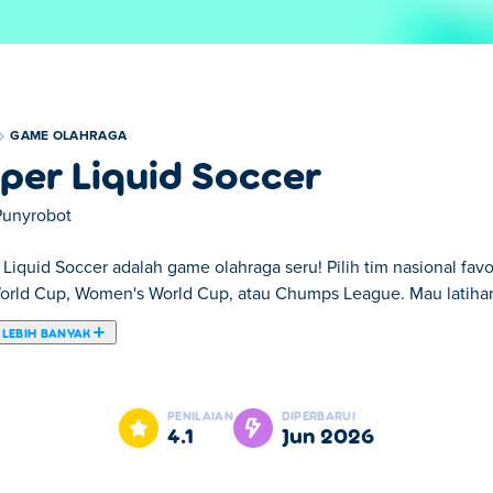
GAME OLAHRAGA
per Liquid Soccer
Punyrobot
 Liquid Soccer adalah game olahraga seru! Pilih tim nasional fa
World Cup, Women's World Cup, atau Chumps League. Mau latihan
 LEBIH BANYAK
la yang dibuat oleh Punyrobot tempat Anda memilih untuk berma
yak cara berbeda untuk bermain dari umpan chip hingga bola ter
PENILAIAN
DIPERBARUI
 Dunia! Anda juga dapat memainkan penalti, jadi kenakan sepatu
4.1
Jun 2026
kah Anda mengatasi tekanan dan menjadi juara dunia?