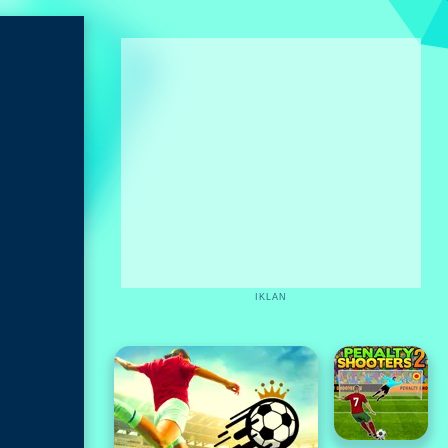
IKLAN