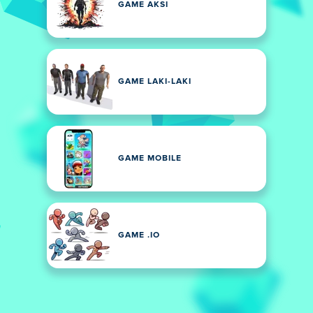
GAME AKSI
GAME LAKI-LAKI
GAME MOBILE
GAME .IO