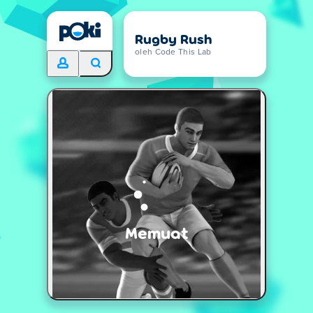
Rugby Rush
oleh Code This Lab
Memuat