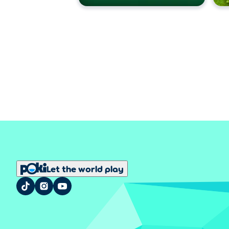
Let the world play