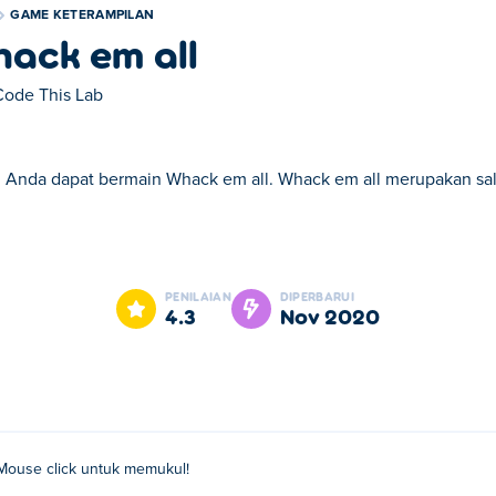
GAME KETERAMPILAN
ack em all
Code This Lab
ni Anda dapat bermain Whack em all. Whack em all merupakan sal
 Whack em all merupakan salah satu Game Keterampilan pilihan 
PENILAIAN
DIPERBARUI
4.3
Nov 2020
Mouse click untuk memukul!