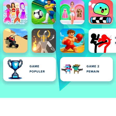
GAME
GAME 2
POPULER
PEMAIN