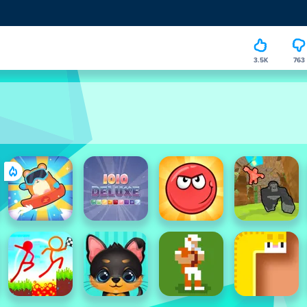
3.5K
763