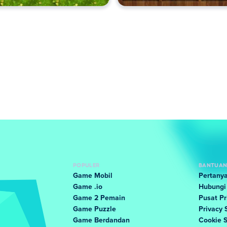
POPULER
BANTUAN
Game Mobil
Pertanya
Game .io
Hubungi
Game 2 Pemain
Pusat Pr
Game Puzzle
Privacy 
Game Berdandan
Cookie 