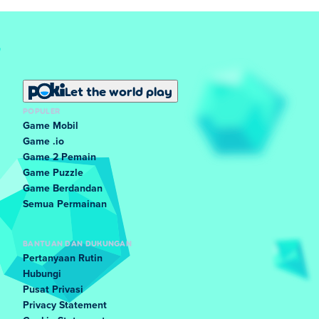
Let the world play
POPULER
Game Mobil
Game .io
Game 2 Pemain
Game Puzzle
Game Berdandan
Semua Permainan
BANTUAN DAN DUKUNGAN
Pertanyaan Rutin
Hubungi
Pusat Privasi
Privacy Statement