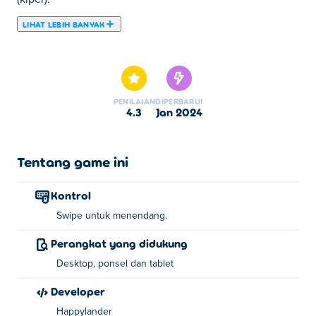
LIHAT LEBIH BANYAK
Penalty Rivals adalah gim sepak bola yang tugas Anda
adalah mengungguli lawan agar menang! Pilih seragam
favorit Anda, berhadapan langsung dengan lawan, dan
bidik untuk mencetak gol! Perhatikan baik-baik
PENILAIAN
DIPERBARUI
pergerakan penjaga gawang dan tunggu saat yang tepat
4.3
Jan 2024
untuk melepaskan tembakan! Hasil pertandingan ada di
tangan Anda. Bisakah kamu menjunjung tinggi
kehormatan timmu dan memenangkan pertandingan?
Tentang game ini
Bagaimana cara memainkan Saingan Penalti?
Kontrol
Swipe untuk menendang.
Gesek untuk menendang!
Perangkat yang didukung
Siapa yang menciptakan Rival Penalti?
Desktop, ponsel dan tablet
Penalty Rivals dibuat oleh Happylander Ltd. Mainkan
Developer
game mereka yang lain di Poki:
Bowling Champion
,
Happylander
Bottle Flip Challenge
!