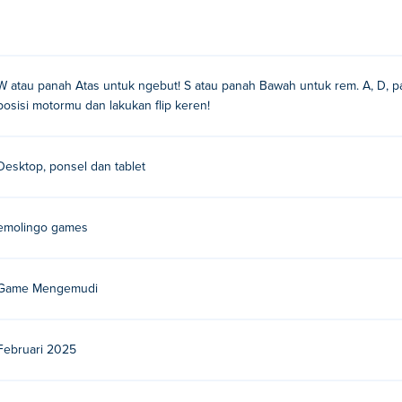
ines?
ah atas
W atau panah Atas untuk ngebut! S atau panah Bawah untuk rem. A, D, pa
posisi motormu dan lakukan flip keren!
akan tombol panah A dan D atau kiri dan kanan untuk melakukan 
Desktop, ponsel dan tablet
 Mobil?
. Mainkan game mereka yang lain di Poki:
Sword Masters
Bahasa
emolingo games
bby
!
ar Machines secara gratis?
Game Mengemudi
 gratis di Poki.
nes di perangkat seluler dan desktop?
Februari 2025
dan perangkat seluler seperti ponsel dan tablet.