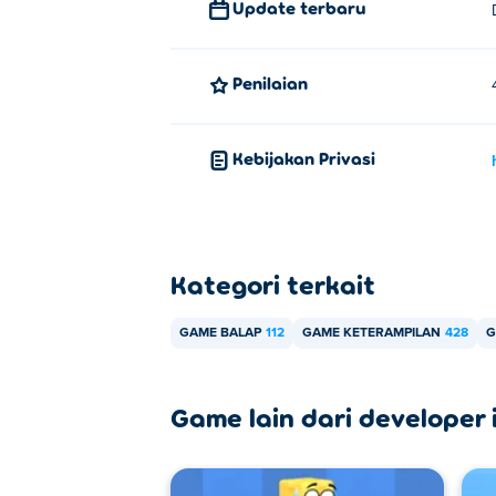
Update terbaru
Bisakah saya bermain Car Machin
Ya! Car Machines adalah permainan tungg
Penilaian
Kebijakan Privasi
Kategori terkait
GAME BALAP
112
GAME KETERAMPILAN
428
G
Game lain dari developer i