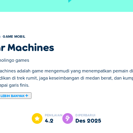
GAME MOBIL
r Machines
olingo games
achines adalah game mengemudi yang menempatkan pemain di b
ikan di trek rumit, jaga keseimbangan di medan berat, dan kump
ai garis finis.
 LEBIH BANYAK
mpilan mengemudi dan membangun Anda! Sesuaikan mobil impia
gan mendebarkan di seluruh bioma liar—mulai dari gurun yang m
PENILAIAN
DIPERBARUI
ampuan Anda atau bersaing langsung dengan yang lain dalam m
4.2
Des 2025
hadapi tantangan?