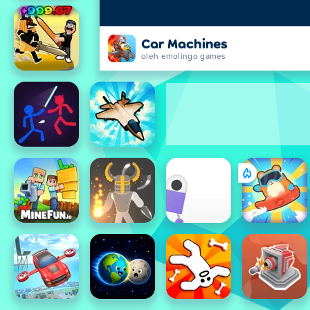
Car Machines
oleh emolingo games