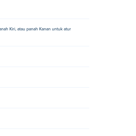
nah Kiri, atau panah Kanan untuk atur
jungkir balik depan dan jungkir balik
 Indonesia:
Escape From School
Bahasa