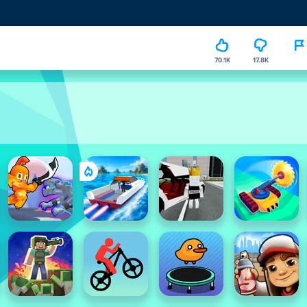
70.1K
17.8K