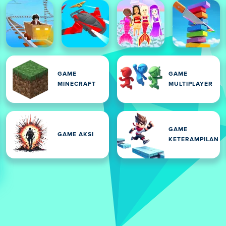
GAME
GAME
MINECRAFT
MULTIPLAYER
GAME
GAME AKSI
KETERAMPILAN