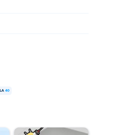
 Anda secara daring!
LA
40