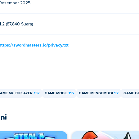
Desember 2025
es dengan teman saya?
al atau multipemain sehingga Anda dapat bermain dengan teman
4.2 (87,840 Suara)
https://swordmasters.io/privacy.txt
AME MULTIPLAYER
137
GAME MOBIL
115
GAME MENGEMUDI
92
GAME GI
ni