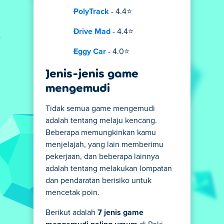
PolyTrack
- 4.4⭐
Drive Mad
- 4.4⭐
Eggy Car
- 4.0⭐
Jenis-jenis game
mengemudi
Tidak semua game mengemudi
adalah tentang melaju kencang.
Beberapa memungkinkan kamu
menjelajah, yang lain memberimu
pekerjaan, dan beberapa lainnya
adalah tentang melakukan lompatan
dan pendaratan berisiko untuk
mencetak poin.
Berikut adalah
7 jenis game