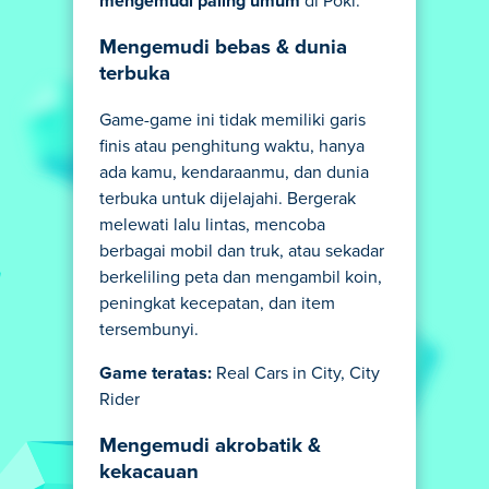
mengemudi paling umum
di Poki.
Mengemudi bebas & dunia
terbuka
Game-game ini tidak memiliki garis
finis atau penghitung waktu, hanya
ada kamu, kendaraanmu, dan dunia
terbuka untuk dijelajahi. Bergerak
melewati lalu lintas, mencoba
berbagai mobil dan truk, atau sekadar
berkeliling peta dan mengambil koin,
peningkat kecepatan, dan item
tersembunyi.
Game teratas:
Real Cars in City, City
Rider
Mengemudi akrobatik &
kekacauan