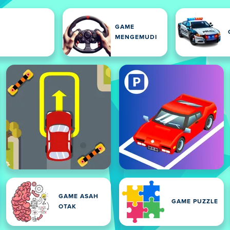
GAME
MENGEMUDI
GAME ASAH
GAME PUZZLE
OTAK