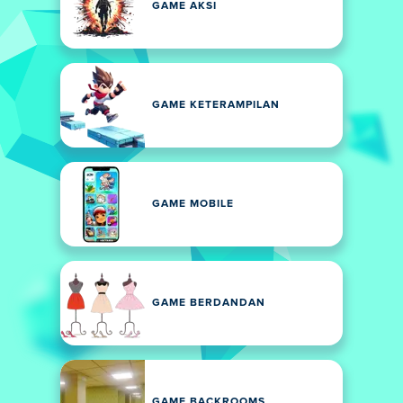
GAME AKSI
GAME KETERAMPILAN
GAME MOBILE
GAME BERDANDAN
GAME BACKROOMS