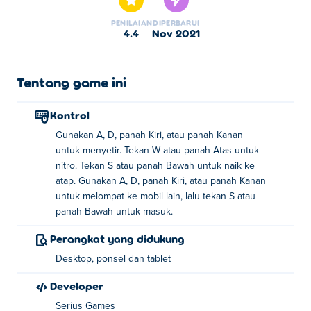
PENILAIAN
DIPERBARUI
4.4
Nov 2021
Tentang game ini
Kontrol
Gunakan A, D, panah Kiri, atau panah Kanan
untuk menyetir. Tekan W atau panah Atas untuk
nitro. Tekan S atau panah Bawah untuk naik ke
atap. Gunakan A, D, panah Kiri, atau panah Kanan
untuk melompat ke mobil lain, lalu tekan S atau
panah Bawah untuk masuk.
Perangkat yang didukung
Desktop, ponsel dan tablet
Developer
Serius Games