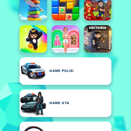
GAME POLISI
GAME GTA