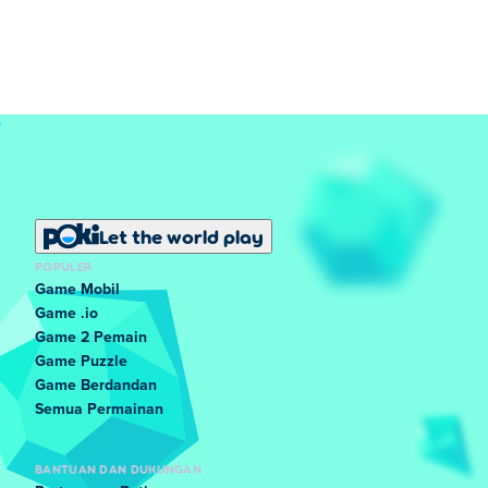
Let the world play
POPULER
Game Mobil
Game .io
Game 2 Pemain
Game Puzzle
Game Berdandan
Semua Permainan
BANTUAN DAN DUKUNGAN