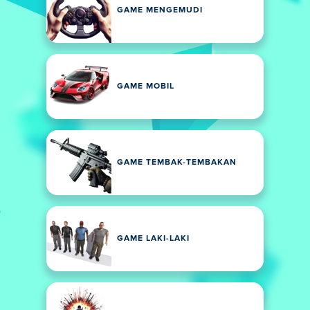
GAME MENGEMUDI
GAME MOBIL
GAME TEMBAK-TEMBAKAN
GAME LAKI-LAKI