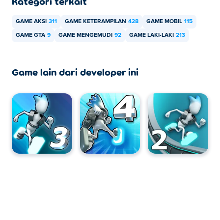
Kategori terkait
GAME AKSI
311
GAME KETERAMPILAN
428
GAME MOBIL
115
GAME GTA
9
GAME MENGEMUDI
92
GAME LAKI-LAKI
213
Game lain dari developer ini