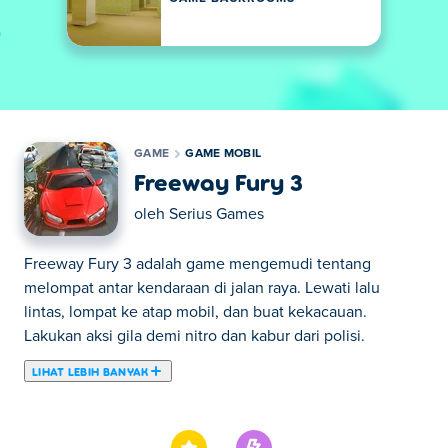
GAME
GAME MOBIL
Freeway Fury 3
oleh
Serius Games
Freeway Fury 3 adalah game mengemudi tentang
melompat antar kendaraan di jalan raya. Lewati lalu
lintas, lompat ke atap mobil, dan buat kekacauan.
Lakukan aksi gila demi nitro dan kabur dari polisi.
LIHAT LEBIH BANYAK
Di sini Anda dapat bermain Freeway Fury 3. Freeway
Fury 3 merupakan salah satu Game Mobil pilihan kami.