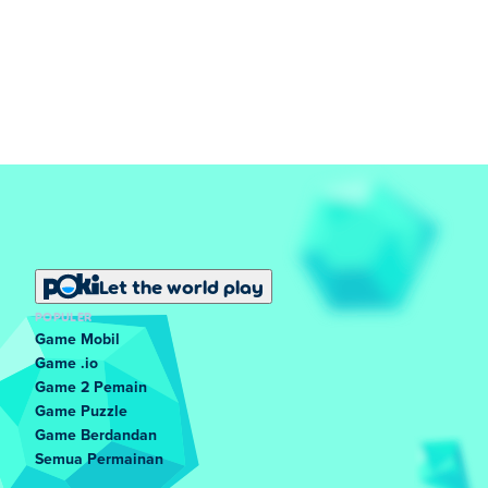
Let the world play
POPULER
Game Mobil
Game .io
Game 2 Pemain
Game Puzzle
Game Berdandan
Semua Permainan