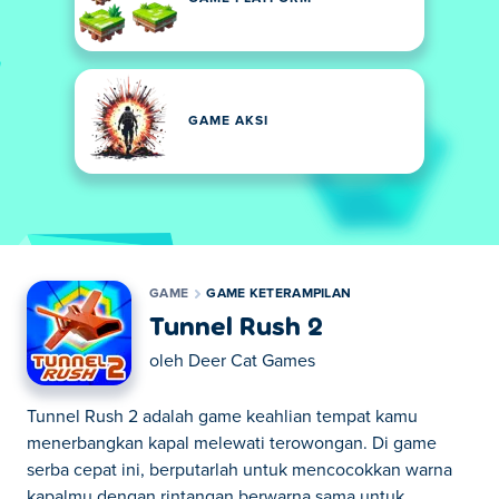
GAME AKSI
GAME
GAME KETERAMPILAN
Tunnel Rush 2
oleh
Deer Cat Games
Tunnel Rush 2 adalah game keahlian tempat kamu
menerbangkan kapal melewati terowongan. Di game
serba cepat ini, berputarlah untuk mencocokkan warna
kapalmu dengan rintangan berwarna sama untuk