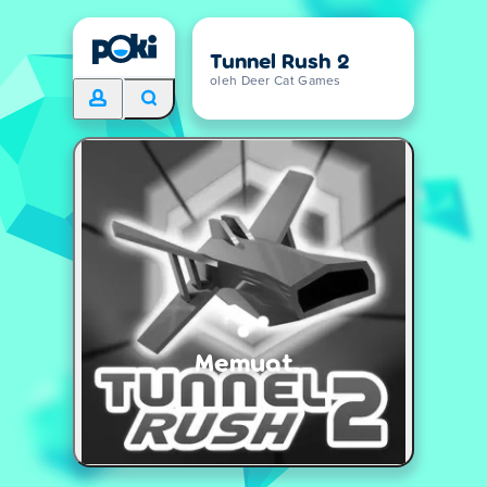
Tunnel Rush 2
oleh Deer Cat Games
Memuat