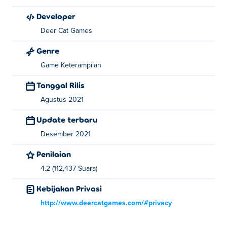
Developer
Deer Cat Games
Genre
Game Keterampilan
Tanggal Rilis
Agustus 2021
Update terbaru
Desember 2021
Penilaian
4.2 (112,437 Suara)
Kebijakan Privasi
http://www.deercatgames.com/#privacy