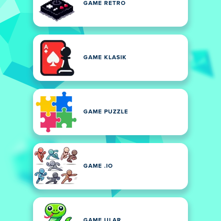
GAME RETRO
GAME KLASIK
GAME PUZZLE
GAME .IO
GAME ULAR