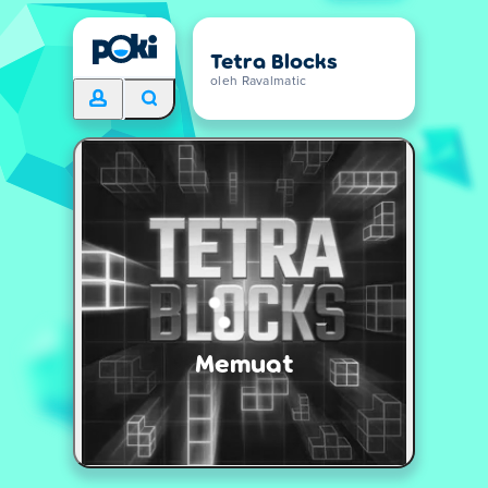
Tetra Blocks
oleh Ravalmatic
Memuat