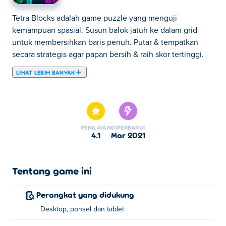
Tetra Blocks adalah game puzzle yang menguji
kemampuan spasial. Susun balok jatuh ke dalam grid
untuk membersihkan baris penuh. Putar & tempatkan
secara strategis agar papan bersih & raih skor tertinggi.
LIHAT LEBIH BANYAK
Di sini Anda dapat bermain Tetra Blocks. Tetra Blocks
merupakan salah satu Game Arcade pilihan kami.
PENILAIAN
DIPERBARUI
4.1
Mar 2021
Tentang game ini
Perangkat yang didukung
Desktop, ponsel dan tablet