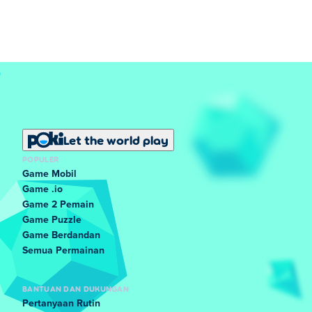
Let the world play
POPULER
Game Mobil
Game .io
Game 2 Pemain
Game Puzzle
Game Berdandan
Semua Permainan
BANTUAN DAN DUKUNGAN
Pertanyaan Rutin