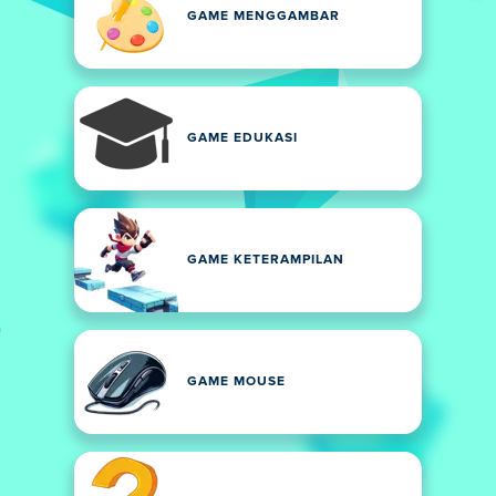
GAME MENGGAMBAR
GAME EDUKASI
GAME KETERAMPILAN
GAME MOUSE