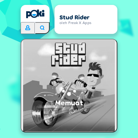
Stud Rider
oleh Freak X Apps
Memuat