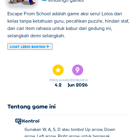
emolingo games
Escape From School adalah game aksi seru! Lolos dari
kelas tanpa ketahuan guru, pecahkan puzzle, hindari staf,
dan cari item rahasia untuk kabur dari gedung ini,
selangkah demi selangkah.
LIHAT LEBIH BANYAK
Harimu di sekolah akhirnya berakhir, tapi kamu terjebak
dalam tahanan! Bagaimana Anda menikmati waktu luang
Anda sekarang? Hanya ada satu hal yang harus
dilakukan: Kabur dari Sekolah! Berjalanlah melalui lubang
PENILAIAN
DIPERBARUI
ventilasi, ruang kelas, dan lorong yang penuh jebakan
4.2
Jun 2026
dan jangan sampai ketahuan! Kumpulkan coklat
batangan sebanyak-banyaknya, kamu bisa
menggunakannya untuk membeli pakaian baru! Jangan
Tentang game ini
khawatir jika Anda mengalami kebuntuan, selalu ada
power-up untuk membantu Anda! Bisakah kamu
Kontrol
melarikan diri dari kepala sekolah yang kejam dan
Gunakan W, A, S, D atau tombol Up arrow, Down
berhasil keluar dari sekolah?
arrow, Left arrow, Right arrow untuk bergerak.