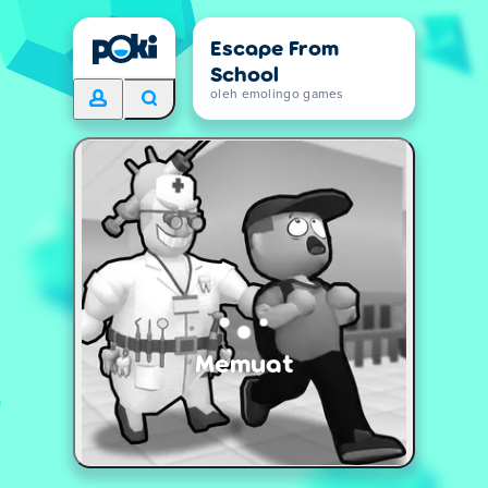
Escape From
School
oleh emolingo games
Memuat