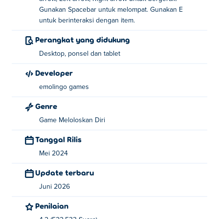
Gunakan Spacebar untuk melompat. Gunakan E
Bagaimana cara bermain Kabur dari Sekolah?
untuk berinteraksi dengan item.
Gunakan W/A/S/D atau tombol panah untuk
Perangkat yang didukung
bergerak!
Desktop, ponsel dan tablet
Gunakan spasi untuk melompat!
Developer
Gunakan E untuk berinteraksi dengan item!
emolingo games
Siapa yang menciptakan Escape from School?
Genre
Game Meloloskan Diri
Melarikan diri dari Sekolah dibuat oleh emolingo Games.
Mainkan game mereka yang lain Poki:
Sword Masters
Tanggal Rilis
Dan
Rainbow Obby
Mei 2024
Bagaimana saya bisa memainkan Escape from
Update terbaru
School secara gratis?
Juni 2026
Anda dapat memainkan Escape from School secara gratis
Penilaian
di Poki.