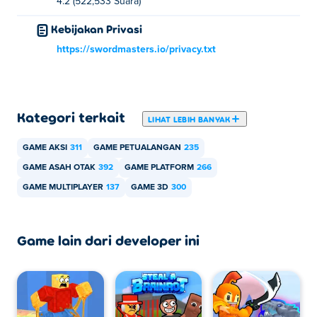
4.2 (522,533 Suara)
Bisakah saya memainkan Escape from School
Kebijakan Privasi
di perangkat seluler dan desktop?
https://swordmasters.io/privacy.txt
Escape from School dapat dimainkan di komputer dan
perangkat seluler Anda
Kategori terkait
LIHAT LEBIH BANYAK
GAME AKSI
311
GAME PETUALANGAN
235
GAME ASAH OTAK
392
GAME PLATFORM
266
GAME MULTIPLAYER
137
GAME 3D
300
Game lain dari developer ini