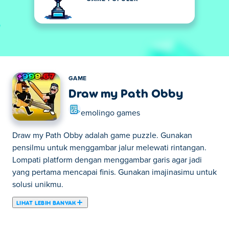
GAME
Draw my Path Obby
emolingo games
Draw my Path Obby adalah game puzzle. Gunakan
pensilmu untuk menggambar jalur melewati rintangan.
Lompati platform dengan menggambar garis agar jadi
yang pertama mencapai finis. Gunakan imajinasimu untuk
solusi unikmu.
LIHAT LEBIH BANYAK
Bersiaplah untuk membuat sketsa secepat kilat di Draw
My Path Obby - permainan parkour multipemain seru