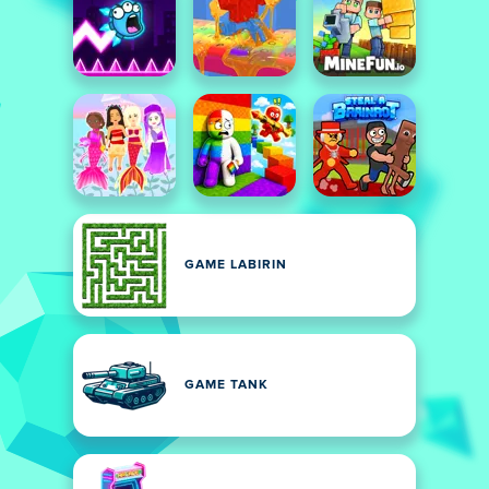
GAME LABIRIN
GAME TANK