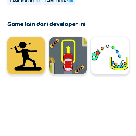
GAME BUBBLE
23
GAME BOLA
104
Game lain dari developer ini