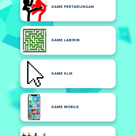
GAME PERTARUNGAN
GAME LABIRIN
GAME KLIK
GAME MOBILE