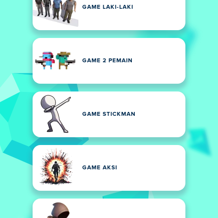
GAME LAKI-LAKI
GAME 2 PEMAIN
GAME STICKMAN
GAME AKSI