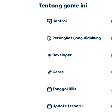
Bagaimana cara memainkan Happy
Tentang game ini
Klik dan tahan untuk menggambar garis.
Kontrol
Siapa yang menciptakan Happy Gl
Happy Glass dibuat oleh Lion Studios. Ma
Perangkat yang didukung
Bagaimana saya bisa memainkan H
Anda dapat memainkan Happy Glass secara 
Developer
Bisakah saya memainkan Happy Gla
Genre
Happy Glass dapat dimainkan di komputer d
Tanggal Rilis
Update terbaru