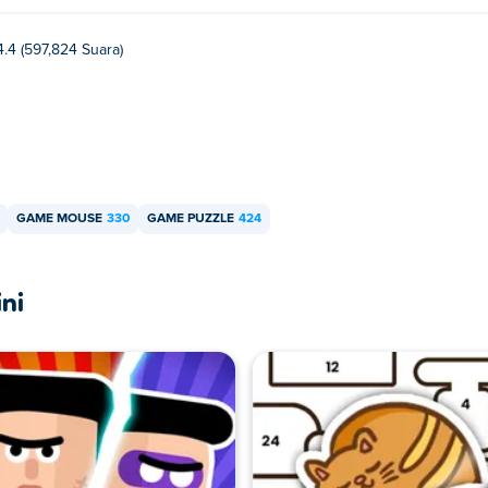
4.4 (597,824 Suara)
GAME MOUSE
330
GAME PUZZLE
424
ni