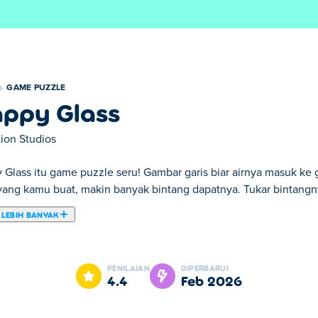
GAME PUZZLE
ppy Glass
Lion Studios
 Glass itu game puzzle seru! Gambar garis biar airnya masuk ke g
 yang kamu buat, makin banyak bintang dapatnya. Tukar bintangn
 LEBIH BANYAK
yang misinya adalah menghibur gelas yang kosong dan sedih de
m gelas dan lihat gelas itu tersenyum saat terisi penuh. Berpiki
PENILAIAN
DIPERBARUI
diri Anda dengan berbagai mode dan level. Bisakah Anda memba
4.4
Feb 2026