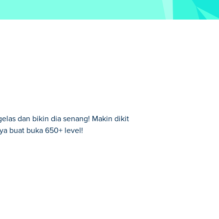
elas dan bikin dia senang! Makin dikit
ya buat buka 650+ level!
ngan mengisinya dengan cairan! Gambar
rlah di luar kotak untuk memecahkan teka-
wa kegembiraan ke dalam gelas dan