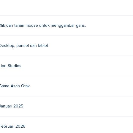
 Glass?
ass?
Klik dan tahan mouse untuk menggambar garis.
inkan game lainnya di Poki:
Love Balls
!
Desktop, ponsel dan tablet
appy Glass secara gratis?
gratis di Poki.
Lion Studios
ss di perangkat seluler dan desktop?
Game Asah Otak
an perangkat seluler seperti ponsel dan tablet.
Januari 2025
Februari 2026