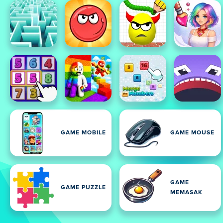
GAME MOBILE
GAME MOUSE
GAME
GAME PUZZLE
MEMASAK