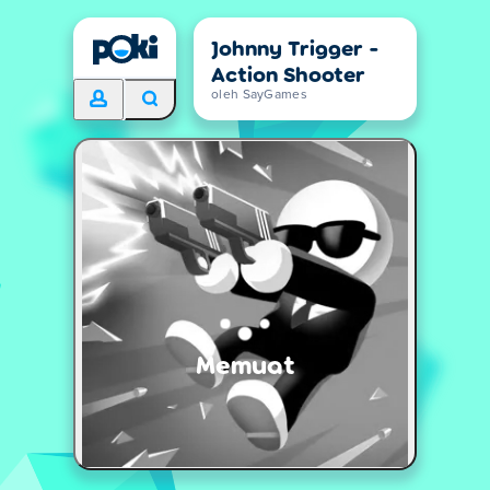
Johnny Trigger -
Action Shooter
oleh SayGames
Memuat