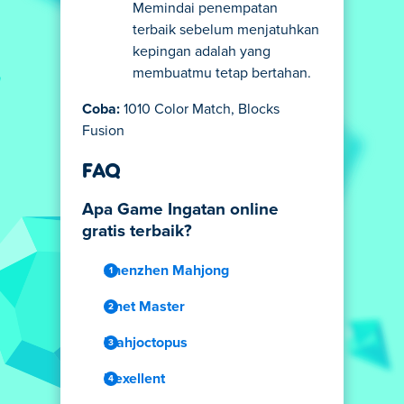
Memindai penempatan
terbaik sebelum menjatuhkan
kepingan adalah yang
membuatmu tetap bertahan.
Coba:
1010 Color Match, Blocks
Fusion
FAQ
Apa Game Ingatan online
gratis terbaik?
Shenzhen Mahjong
Onet Master
Mahjoctopus
Hexellent