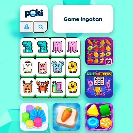
Game Ingatan