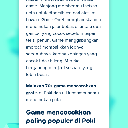
game. Mahjong memberimu lapisan
ubin untuk dibersihkan dari atas ke
bawah. Game Onet mengharuskanmu
menemukan jalur bebas di antara dua
gambar yang cocok sebelum papan
terisi penuh. Game menggabungkan
(merge) membalikkan idenya
sepenuhnya, karena kepingan yang
cocok tidak hilang. Mereka
bergabung menjadi sesuatu yang
lebih besar.
Mainkan 70+ game mencocokkan
gratis
di Poki dan uji kemampuanmu
menemukan pola!
Game mencocokkan
paling populer di Poki