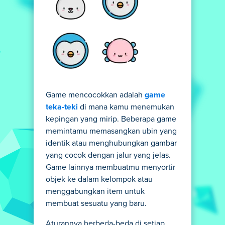
Game mencocokkan adalah
game
teka-teki
di mana kamu menemukan
kepingan yang mirip. Beberapa game
memintamu memasangkan ubin yang
identik atau menghubungkan gambar
yang cocok dengan jalur yang jelas.
Game lainnya membuatmu menyortir
objek ke dalam kelompok atau
menggabungkan item untuk
membuat sesuatu yang baru.
Aturannya berbeda-beda di setiap