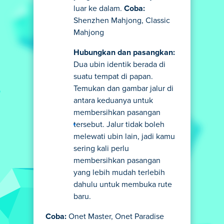
luar ke dalam.
Coba:
Shenzhen Mahjong, Classic
Mahjong
Hubungkan dan pasangkan:
Dua ubin identik berada di
suatu tempat di papan.
Temukan dan gambar jalur di
antara keduanya untuk
membersihkan pasangan
tersebut. Jalur tidak boleh
melewati ubin lain, jadi kamu
sering kali perlu
membersihkan pasangan
yang lebih mudah terlebih
dahulu untuk membuka rute
baru.
Coba:
Onet Master, Onet Paradise