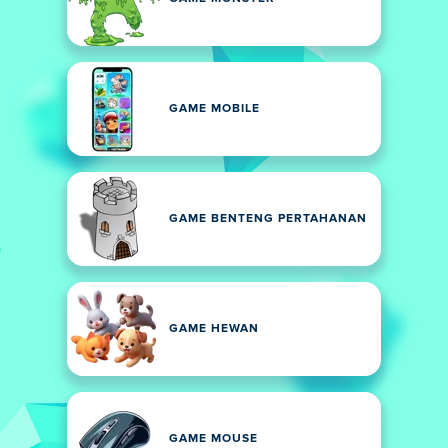
GAME MOBILE
GAME BENTENG PERTAHANAN
GAME HEWAN
GAME MOUSE