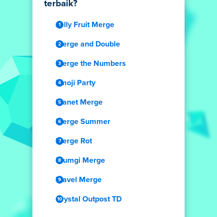
terbaik?
Jelly Fruit Merge
Merge and Double
Merge the Numbers
Emoji Party
Planet Merge
Merge Summer
Merge Rot
Blumgi Merge
Travel Merge
Crystal Outpost TD