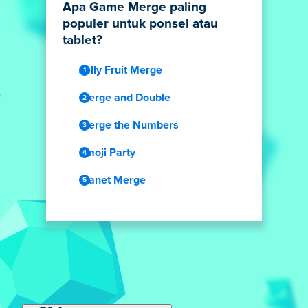
Apa Game Merge paling
populer untuk ponsel atau
tablet?
Jelly Fruit Merge
Merge and Double
Merge the Numbers
Emoji Party
Planet Merge