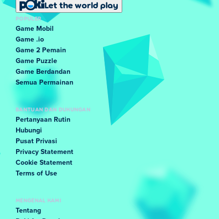
Let the world play
POPULER
Game Mobil
Game .io
Game 2 Pemain
Game Puzzle
Game Berdandan
Semua Permainan
BANTUAN DAN DUKUNGAN
Pertanyaan Rutin
Hubungi
Pusat Privasi
Privacy Statement
Cookie Statement
Terms of Use
MENGENAL KAMI
Tentang