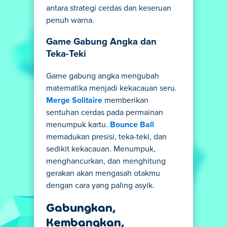
antara strategi cerdas dan keseruan
penuh warna.
Game Gabung Angka dan
Teka-Teki
Game gabung angka mengubah
matematika menjadi kekacauan seru.
Merge Solitaire
memberikan
sentuhan cerdas pada permainan
menumpuk kartu.
Bounce Ball
memadukan presisi, teka-teki, dan
sedikit kekacauan. Menumpuk,
menghancurkan, dan menghitung
gerakan akan mengasah otakmu
dengan cara yang paling asyik.
Gabungkan,
Kembangkan,