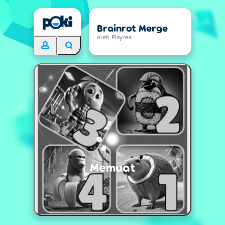
Brainrot Merge
oleh Playrea
Memuat