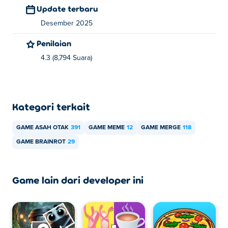
Update terbaru
Bisakah saya memainkan Brainrot Merge di
perangkat seluler dan desktop?
Desember 2025
Penilaian
Brainrot Merge dapat dimainkan di komputer dan
perangkat seluler seperti ponsel dan tablet.
4.3 (8,794 Suara)
Kategori terkait
GAME ASAH OTAK
391
GAME MEME
12
GAME MERGE
118
GAME BRAINROT
29
Game lain dari developer ini