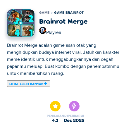
GAME
GAME BRAINROT
Brainrot Merge
Playrea
Brainrot Merge adalah game asah otak yang
menghidupkan budaya internet viral. Jatuhkan karakter
meme identik untuk menggabungkannya dan cegah
papanmu meluap. Buat kombo dengan penempatanmu
untuk membersihkan ruang.
LIHAT LEBIH BANYAK
Brainrot Merge adalah game penggabungan di mana
tujuanmu adalah membuka semua karakter Brainrot yang
kocak! Cukup seret dan letakkan ubin ke papan. Ketika
dua ubin yang sama bertemu, mereka akan bergabung
PENILAIAN
DIPERBARUI
menjadi karakter baru. Mulailah perjalananmu dengan
4.3
Des 2025
Ballerina Cappuccina yang ikonis dan teruslah