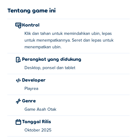
menggabungkan untuk menemukan lebih banyak
karakter favorit yang lucu. Bisakah kamu membuka
Tentang game ini
semuanya dan melengkapi koleksimu?
Kontrol
Bagaimana cara memainkan Brainrot Merge?
Klik dan tahan untuk memindahkan ubin, lepas
untuk menempatkannya. Seret dan lepas untuk
Klik dan tahan untuk memindahkan ubin, lepaskan untuk
menempatkan ubin.
meletakkannya.
Perangkat yang didukung
Siapa yang menciptakan Brainrot Merge?
Desktop, ponsel dan tablet
Brainrot Merge dibuat oleh Playrea. Mainkan game
Developer
mereka yang lain di Poki:
Brainrot Puzzle
,
Pocket Zoo
Playrea
Dan
Guess the Emojis
!
Genre
Bagaimana cara memainkan Brainrot Merge
Game Asah Otak
secara gratis?
Tanggal Rilis
Anda dapat memainkan Brainrot Merge secara gratis di
Oktober 2025
Poki.