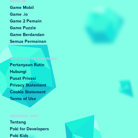
POPULER
Game Mobil
Game .io
Game 2 Pemain
Game Puzzle
Game Berdandan
Semua Permainan
BANTUAN DAN DUKUNGAN
Pertanyaan Rutin
Hubungi
Pusat Privasi
Privacy Statement
Cookie Statement
Terms of Use
MENGENAL KAMI
Tentang
Poki for Developers
Poki Kids