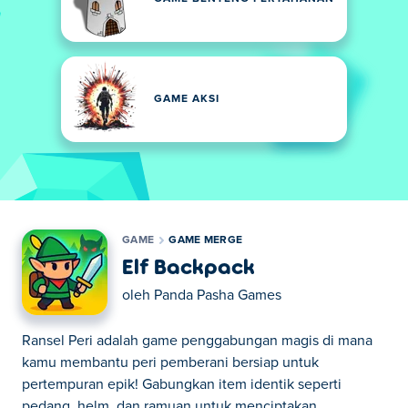
GAME AKSI
GAME
GAME MERGE
Elf Backpack
oleh
Panda Pasha Games
Ransel Peri adalah game penggabungan magis di mana
kamu membantu peri pemberani bersiap untuk
pertempuran epik! Gabungkan item identik seperti
pedang, helm, dan ramuan untuk menciptakan