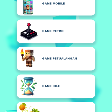
GAME MOBILE
GAME RETRO
GAME PETUALANGAN
GAME IDLE