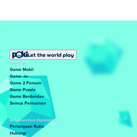
Let the world play
POPULER
Game Mobil
Game .io
Game 2 Pemain
Game Puzzle
Game Berdandan
Semua Permainan
BANTUAN DAN DUKUNGAN
Pertanyaan Rutin
Hubungi