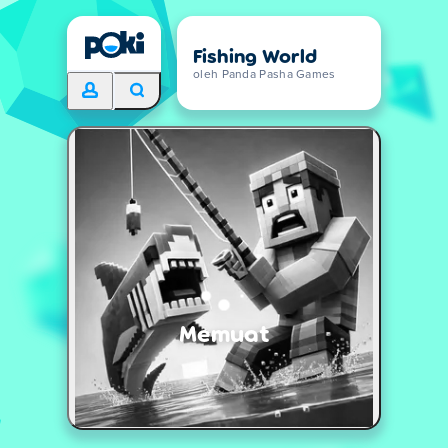
Fishing World
oleh Panda Pasha Games
Memuat