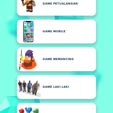
GAME PETUALANGAN
GAME MOBILE
GAME MEMANCING
GAME LAKI-LAKI