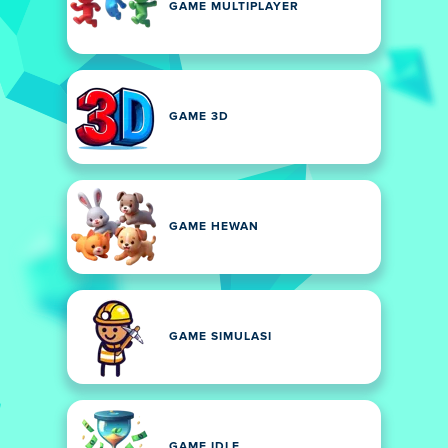
GAME MULTIPLAYER
GAME 3D
GAME HEWAN
GAME SIMULASI
GAME IDLE