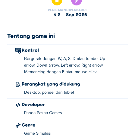
terbaik di luar sana. Jelajahi perairan baru, beli perahu
PENILAIAN
DIPERBARUI
yang lebih baik, dan tingkatkan keterampilan Anda saat
4.2
Sep 2025
Anda membuka lokasi baru yang menarik. Bisakah Anda
menangkap semuanya dan menjadi legenda
memancing?
Tentang game ini
Bagaimana cara bermain Fishing World?
Kontrol
Bergerak dengan W, A, S, D atau tombol Up
Pindah: WASD atau tombol panah
arrow, Down arrow, Left arrow, Right arrow.
Ikan: Untuk klik kiri
Memancing dengan F atau mouse click.
Perangkat yang didukung
Siapa pencipta Fishing World?
Desktop, ponsel dan tablet
Fishing World diciptakan oleh Panda Pasha Games.
Developer
Mainkan game mereka yang lain di Poki:
Survival
Island
Bahasa Indonesia:
Prison Punch
Dan
Blacksmith
Panda Pasha Games
Tycoon
!
Genre
Bagaimana saya bisa memainkan Fishing
Game Simulasi