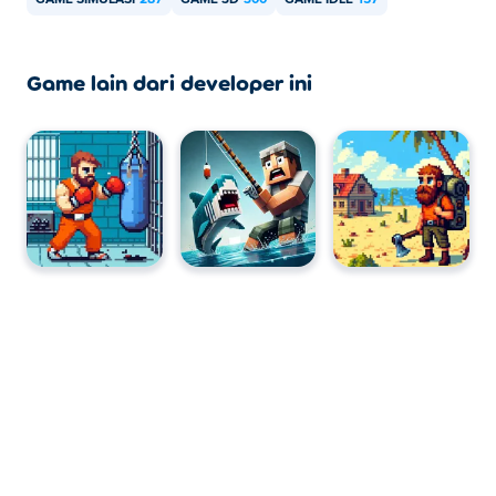
GAME SIMULASI
287
GAME 3D
300
GAME IDLE
157
Game lain dari developer ini