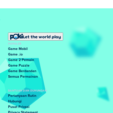
Let the world play
POPULER
Game Mobil
Game .io
Game 2 Pemain
Game Puzzle
Game Berdandan
Semua Permainan
BANTUAN DAN DUKUNGAN
Pertanyaan Rutin
Hubungi
Pusat Privasi
Privacy Statement