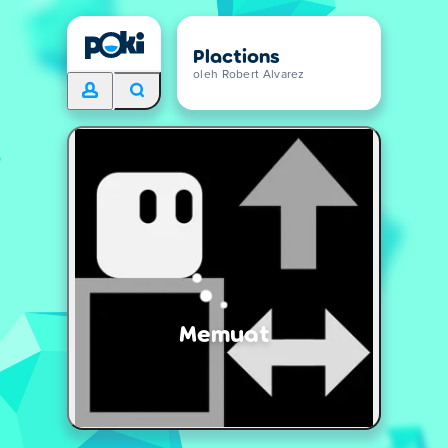
Plactions
oleh Robert Alvarez
Memuat