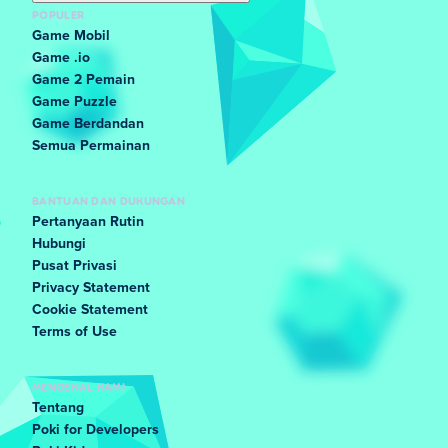
POPULER
Game Mobil
Game .io
Game 2 Pemain
Game Puzzle
Game Berdandan
Semua Permainan
BANTUAN DAN DUKUNGAN
Pertanyaan Rutin
Hubungi
Pusat Privasi
Privacy Statement
Cookie Statement
Terms of Use
MENGENAL KAMI
Tentang
Poki for Developers