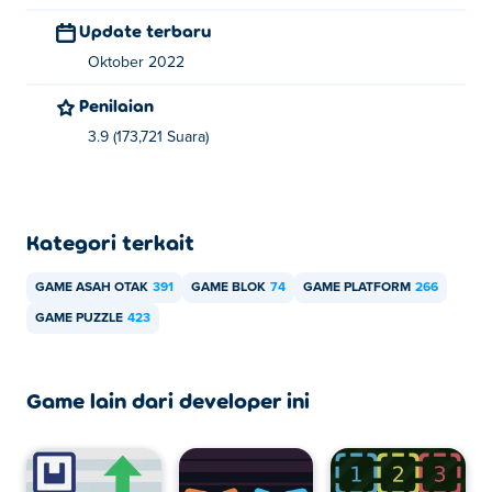
Update terbaru
Oktober 2022
Penilaian
3.9 (173,721 Suara)
Kategori terkait
GAME ASAH OTAK
391
GAME BLOK
74
GAME PLATFORM
266
GAME PUZZLE
423
Game lain dari developer ini