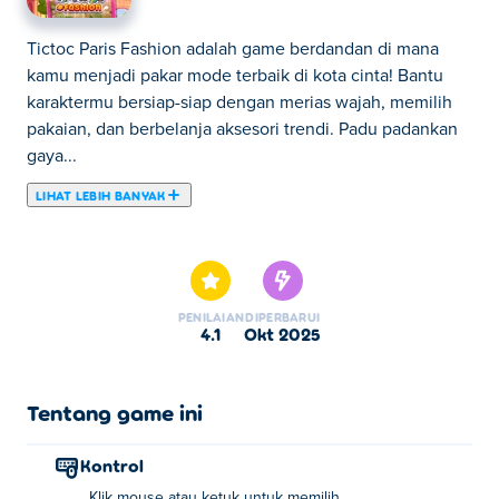
Tictoc Paris Fashion adalah game berdandan di mana
kamu menjadi pakar mode terbaik di kota cinta! Bantu
karaktermu bersiap-siap dengan merias wajah, memilih
pakaian, dan berbelanja aksesori trendi. Padu padankan
gaya...
LIHAT LEBIH BANYAK
Tictoc Paris Fashion adalah game berdandan di mana
kamu menjadi pakar mode terbaik di kota cinta! Bantu
karaktermu bersiap-siap dengan merias wajah, memilih
pakaian, dan berbelanja aksesori trendi. Padu padankan
PENILAIAN
DIPERBARUI
gaya chic untuk menciptakan tampilan Paris yang
4.1
Okt 2025
sempurna dan memukau di setiap sudut jalan. Jadilah
pusat perhatian dan tunjukkan gaya busana Paris-mu!
Tentang game ini
Bagaimana cara bermain Tictoc Paris Fashion?
Kontrol
Klik atau ketuk untuk membuat pilihan.
Klik mouse atau ketuk untuk memilih.