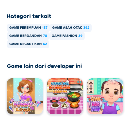
Bisakah saya memainkan Tictoc Paris Fashion
di perangkat seluler dan desktop?
Kategori terkait
Tictoc Paris Fashion dapat dimainkan di komputer dan
GAME PEREMPUAN
187
GAME ASAH OTAK
392
perangkat seluler seperti ponsel dan tablet.
GAME BERDANDAN
78
GAME FASHION
39
GAME KECANTIKAN
62
Game lain dari developer ini