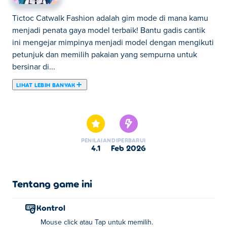
Tictoc Catwalk Fashion adalah gim mode di mana kamu
menjadi penata gaya model terbaik! Bantu gadis cantik
ini mengejar mimpinya menjadi model dengan mengikuti
petunjuk dan memilih pakaian yang sempurna untuk
bersinar di...
LIHAT LEBIH BANYAK
Tictoc Catwalk Fashion adalah gim mode di mana kamu
menjadi penata gaya model terbaik! Bantu gadis cantik
ini mengejar mimpinya menjadi model dengan mengikuti
petunjuk dan memilih pakaian yang sempurna untuk
PENILAIAN
DIPERBARUI
bersinar di atas catwalk. Ambil foto-foto menakjubkan,
4.1
Feb 2026
kumpulkan banyak like di setiap reel, dan dapatkan uang
untuk membuka item baru yang trendi. Bergaya, berpose,
dan bersinar di setiap pertunjukan! Siap untuk menguasai
Tentang game ini
runway?
Kontrol
Bagaimana cara memainkan TikTok Catwalk
Mouse click atau Tap untuk memilih.