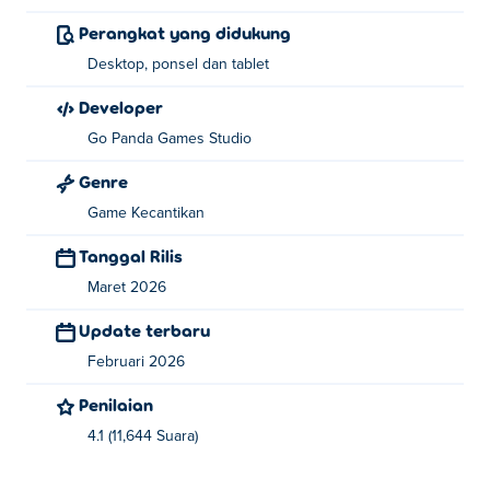
Fashion?
Perangkat yang didukung
Klik atau ketuk untuk membuat pilihan.
Desktop, ponsel dan tablet
Siapa yang menciptakan Tictoc Catwalk
Developer
Fashion?
Go Panda Games Studio
Tictoc Catwalk Fashion dibuat oleh Go Panda Games.
Genre
Mainkan game mereka lainnya di Poki: ffunny-rescue-
Game Kecantikan
sumo,
Funny Angie Haircut
,
Tictoc Paris Fashion
,
Doc
Darling Bone Surgery
,
Yummy Donut Factory
,
Yummy
Tanggal Rilis
Chocolate Factory
,
Funny Kitty Haircut
,
TicToc Summer
Maret 2026
Fashion
,
Tictoc KPOP Fashion
,
Funny Puppy Emergency
,
Yummy Taco
,
Funny Cooking Camp
,
Funny Camping
Update terbaru
Day
,
Funny Travelling Airport
,
Funny Throat Surgery 2
,
Februari 2026
Yummy Waffle Ice Cream
,
Cooking Korean Lesson
,
Funny
Penilaian
Pet Haircut
, funny-puppy-dressup, funny-kitty-dressup,
BFF Math Class
, funny-nose-surgery,
Tictoc Nightlife
4.1 (11,644 Suara)
Fashion
, Dan
Doc HoneyBerry Puppy Surgery
!