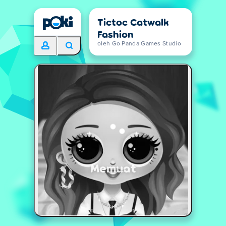
Tictoc Catwalk
Fashion
oleh Go Panda Games Studio
Memuat