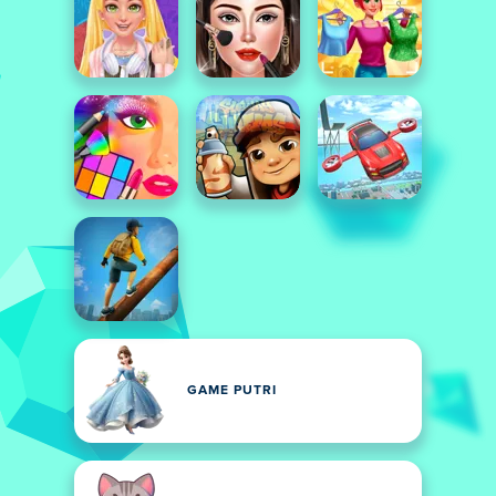
GAME PUTRI