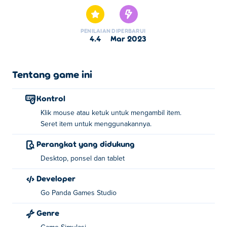
PENILAIAN
DIPERBARUI
4.4
Mar 2023
Tentang game ini
Kontrol
Klik mouse atau ketuk untuk mengambil item.
Seret item untuk menggunakannya.
Perangkat yang didukung
Desktop, ponsel dan tablet
Developer
Go Panda Games Studio
Genre