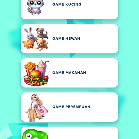
GAME KUCING
GAME HEWAN
GAME MAKANAN
GAME PEREMPUAN