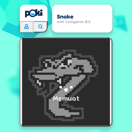
Snake
oleh Coolgames B.V.
Memuat