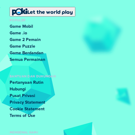
Let the world play
POPULER
Game Mobil
Game .io
Game 2 Pemain
Game Puzzle
Game Berdandan
Semua Permainan
BANTUAN DAN DUKUNGAN
Pertanyaan Rutin
Hubungi
Pusat Privasi
Privacy Statement
Cookie Statement
Terms of Use
MENGENAL KAMI