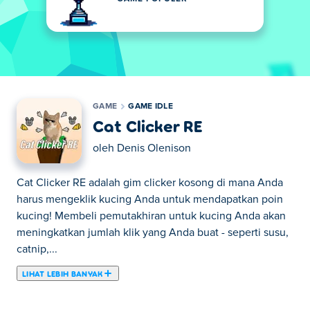
GAME
GAME IDLE
Cat Clicker RE
oleh
Denis Olenison
Cat Clicker RE adalah gim clicker kosong di mana Anda
harus mengeklik kucing Anda untuk mendapatkan poin
kucing! Membeli pemutakhiran untuk kucing Anda akan
meningkatkan jumlah klik yang Anda buat - seperti susu,
catnip,...
LIHAT LEBIH BANYAK
Cat Clicker RE adalah gim clicker kosong di mana Anda
harus mengeklik kucing Anda untuk mendapatkan poin