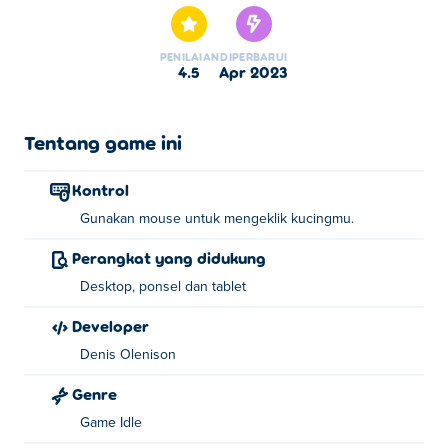
kucing! Membeli pemutakhiran untuk kucing Anda akan
meningkatkan jumlah klik yang Anda buat - seperti susu,
PENILAIAN
DIPERBARUI
catnip, atau mouse untuk dimainkan! Dengan
4.5
Apr 2023
menggunakan Pengorbanan Kucing, Anda membuka
lebih banyak peningkatan dan aksesori baru yang keren
untuk teman berbulu Anda, seperti kacamata hitam atau
Tentang game ini
topi yang bagus! Bisakah Anda mengubah anak kucing
Anda menjadi kucing paling keren?
Kontrol
Gunakan mouse untuk mengeklik kucingmu.
Bagaimana cara memainkan Cat Clicker RE?
Perangkat yang didukung
Mengklik: Gunakan mouse untuk mengklik
Desktop, ponsel dan tablet
kucing Anda!
Developer
Siapa yang menciptakan Cat Clicker RE?
Denis Olenison
Cat Clicker RE dibuat oleh Denis Olenison. Mainkan
Genre
game idle mereka yang lain Poki: idle-miner Dan doggo-
Game Idle
clicker!