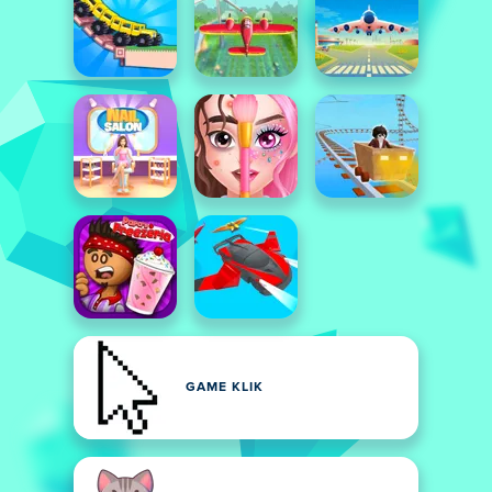
GAME KLIK