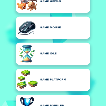
GAME HEWAN
GAME MOUSE
GAME IDLE
GAME PLATFORM
GAME POPULER