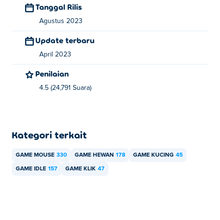
Tanggal Rilis
Bagaimana cara memainkan Cat Clicker RE
Agustus 2023
secara gratis?
Update terbaru
Anda dapat memainkan Cat Clicker RE gratis di Poki.
April 2023
Bisakah saya memainkan Cat Clicker RE di
Penilaian
perangkat seluler dan desktop?
4.5 (24,791 Suara)
Cat Clicker RE dapat dimainkan di komputer dan
perangkat seluler Anda seperti ponsel dan tablet.
/p>
Kategori terkait
GAME MOUSE
330
GAME HEWAN
178
GAME KUCING
45
GAME IDLE
157
GAME KLIK
47