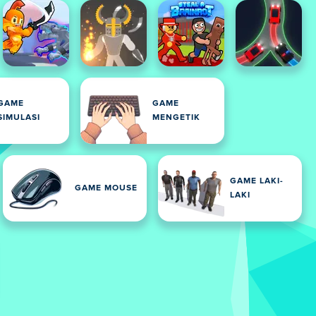
GAME
GAME
SIMULASI
MENGETIK
GAME LAKI-
GAME MOUSE
LAKI