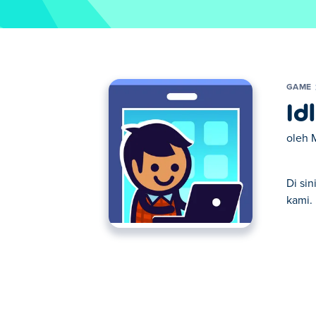
GAME
Id
oleh
Di si
kami.
Di sini Anda dapat bermain Idle Startup T