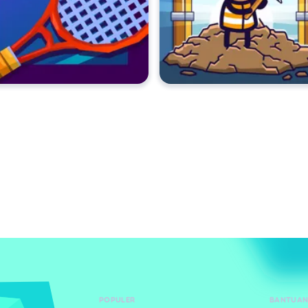
POPULER
BANTUAN