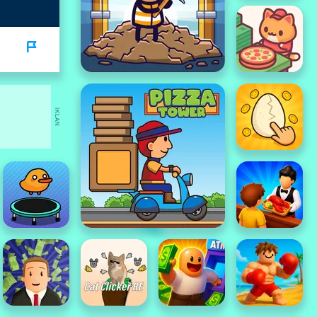
IKLAN