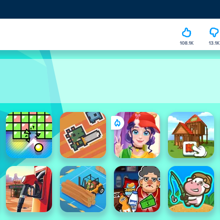
108.1K
13.1K