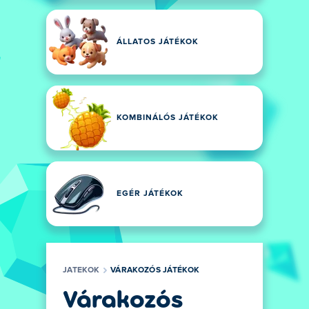
ÁLLATOS JÁTÉKOK
KOMBINÁLÓS JÁTÉKOK
EGÉR JÁTÉKOK
JATEKOK
VÁRAKOZÓS JÁTÉKOK
Várakozós