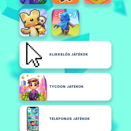
KLIKKELŐS JÁTÉKOK
TYCOON JATEKOK
TELEFONOS JÁTÉKOK