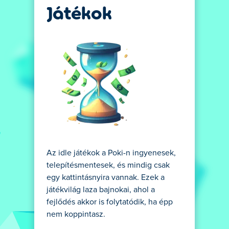
Játékok
Az idle játékok a Poki-n ingyenesek,
telepítésmentesek, és mindig csak
egy kattintásnyira vannak. Ezek a
játékvilág laza bajnokai, ahol a
fejlődés akkor is folytatódik, ha épp
nem koppintasz.