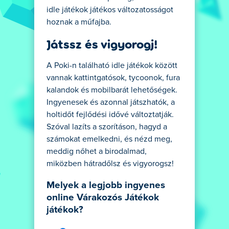
idle játékok játékos változatosságot
hoznak a műfajba.
Játssz és vigyorogj!
A Poki-n található idle játékok között
vannak kattintgatósok, tycoonok, fura
kalandok és mobilbarát lehetőségek.
Ingyenesek és azonnal játszhatók, a
holtidőt fejlődési idővé változtatják.
Szóval lazíts a szorításon, hagyd a
számokat emelkedni, és nézd meg,
meddig nőhet a birodalmad,
miközben hátradőlsz és vigyorogsz!
Melyek a legjobb ingyenes
online Várakozós Játékok
játékok?