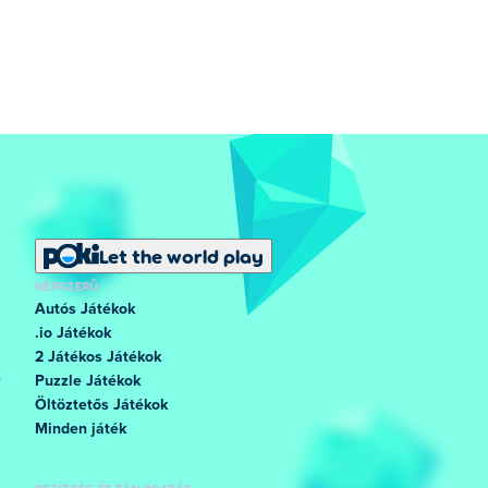
Let the world play
NÉPSZERŰ
Autós Játékok
.io Játékok
2 Játékos Játékok
Puzzle Játékok
Öltöztetős Játékok
Minden játék