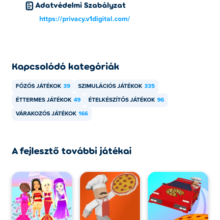
Adatvédelmi Szabályzat
A Vortelli's Cafe játszható számítógépen és
https://privacy.v1digital.com/
mobileszközökön, például telefonokon és táblagépeken.
Kapcsolódó kategóriák
FŐZŐS JÁTÉKOK
39
SZIMULÁCIÓS JÁTÉKOK
335
ÉTTERMES JÁTÉKOK
49
ÉTELKÉSZÍTŐS JÁTÉKOK
96
VÁRAKOZÓS JÁTÉKOK
166
A fejlesztő további játékai