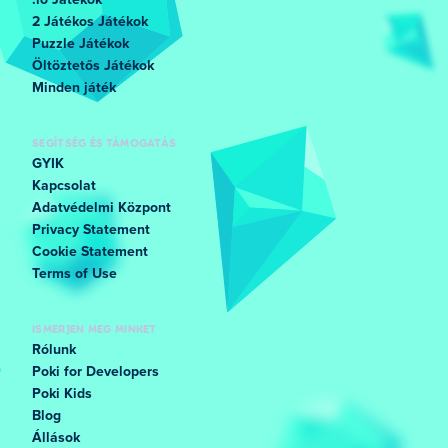
.io Játékok
2 Játékos Játékok
Puzzle Játékok
Öltöztetős Játékok
Minden játék
SEGÍTSÉG ÉS TÁMOGATÁS
GYIK
Kapcsolat
Adatvédelmi Központ
Privacy Statement
Cookie Statement
Terms of Use
ISMERJEN MEG MINKET
Rólunk
Poki for Developers
Poki Kids
Blog
Állások