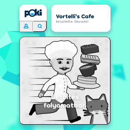
Vortelli's Cafe
készítette: Devortel
Betöltés
folyamatban