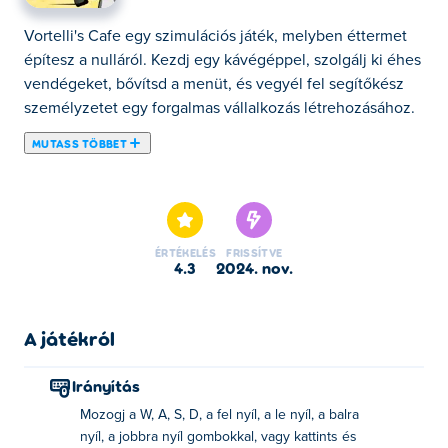
Vortelli's Cafe egy szimulációs játék, melyben éttermet
építesz a nulláról. Kezdj egy kávégéppel, szolgálj ki éhes
vendégeket, bővítsd a menüt, és vegyél fel segítőkész
személyzetet egy forgalmas vállalkozás létrehozásához.
MUTASS TÖBBET
A Vortelli's Cafe egy menedzseri játék, ahol az alapoktól
kezdve kezedbe veszed a saját kávézód felépítését és
működtetését! Kezdje csupán egy asztallal és egy
kávéfőzővel, szolgálja ki az ügyfeleket, és fokozatosan
ÉRTÉKELÉS
FRISSÍTVE
bővítse étlapját új receptek feloldásával. Béreljen fel
4.3
2024. nov.
asszisztenseket, hogy a dolgok zökkenőmentesen
menjenek, díszítse fel a teret, hogy több látogatót
vonzzon, és folytassa vállalkozása bővítését több asztal
A játékról
és változatos ételek hozzáadásával. Ne felejtsen el a
térképen szétszórt sütiket gyűjteni, hogy esélye legyen
Irányítás
különdíjak megnyerésére! Tudod kávézódat a város
Mozogj a W, A, S, D, a fel nyíl, a le nyíl, a balra
legsikeresebb helyszínévé alakítani?
nyíl, a jobbra nyíl gombokkal, vagy kattints és