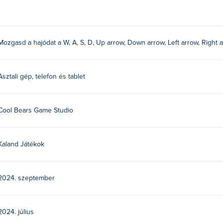
s - Sea Battles játékot?
űket vagy az egeret a hajó mozgatásához!
Mozgasd a hajódat a W, A, S, D, Up arrow, Down arrow, Left arrow, Right
Battles-t?
ol Bears Game Studio készítette. Játssz a másik játékukkal Poki: 
Asztali gép, telefon és tablet
Heroes - Sea Battles játékkal?
Cool Bears Game Studio
en játszhatod a Poki oldalon.
Battles játékot mobil eszközökön és asztali számítóg
Kaland Játékok
számítógépen és mobileszközökön, például telefonokon és táblag
2024. szeptember
2024. július