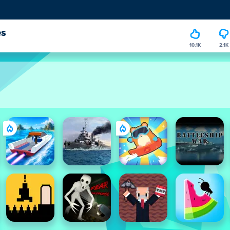
es
10.1K
2.1K