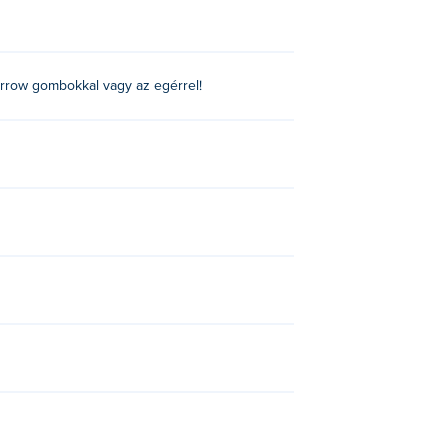
 arrow gombokkal vagy az egérrel!
boxing-physics-2!
épeken?
épeken.