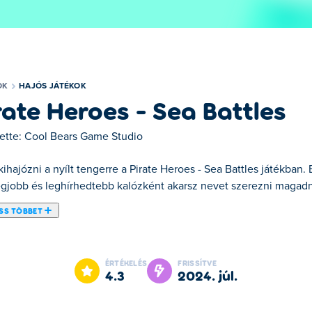
OK
HAJÓS JÁTÉKOK
rate Heroes - Sea Battles
ette:
Cool Bears Game Studio
kihajózni a nyílt tengerre a Pirate Heroes - Sea Battles játékban
legjobb és leghírhedtebb kalózként akarsz nevet szerezni magadna
SS TÖBBET
Heroes - Sea Battles játékban. Ebben a kalózos kalandjátékban a v
 Ahogy körbehajózik a világot, harcolhat kereskedelmi hajókkal 
ÉRTÉKELÉS
FRISSÍTVE
 származó nyereséggel frissítéseket vásárolhat, hogy gyorsabbá é
4.3
2024. júl.
 hajókat, amelyekkel megküzdhet, tengeri szörnyeket vadászhat,