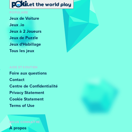
Let the world play
POPULAIRE
Jeux de Voiture
Jeux .io
Jeux à 2 Joueurs
Jeux de Puzzle
Jeux d'Habillage
Tous les jeux
AIDE ET SOUTIEN
Foire aux questions
Contact
Centre de Confidentialité
Privacy Statement
Cookie Statement
Terms of Use
NOUS CONNAÎTRE
À propos