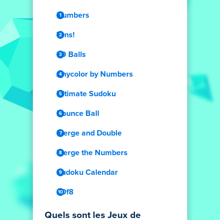
Numbers
Tens!
99 Balls
Anycolor by Numbers
Ultimate Sudoku
Bounce Ball
Merge and Double
Merge the Numbers
Sudoku Calendar
20f8
Quels sont les Jeux de