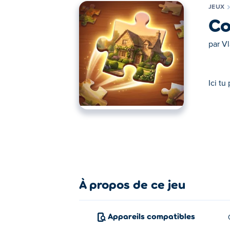
JEUX
Co
par
Vl
Ici t
Ici tu peux jouer au jeu Cozy Puzzles. Co
À propos de ce jeu
Appareils compatibles