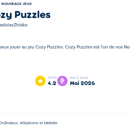
NOUVEAUX JEUX
zy Puzzles
adislavZhidko
u peux jouer au jeu Cozy Puzzles. Cozy Puzzles est l'un de nos 
zy Puzzles est l'un de nos Nouveaux Jeux sélectionnés.
NOTE
MIS À JOUR
4.2
mai 2026
Ordinateur, téléphone et tablette