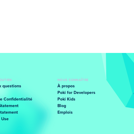
SOUTIEN
NOUS CONNAÎTRE
x questions
À propos
Poki for Developers
e Confidentialité
Poki Kids
Statement
Blog
Statement
Emplois
f Use