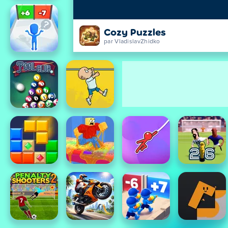
Cozy Puzzles
par VladislavZhidko