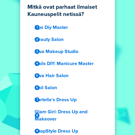
Mitkä ovat parhaat ilmaiset
Kauneuspelit netissä?
Lips Diy Master
Beauty Salon
Diva Makeup Studio
Nails DIY: Manicure Master
Diva Hair Salon
Nail Salon
Vortella's Dress Up
Glam Girl: Dress Up and
Makeover
SnapStyle Dress Up