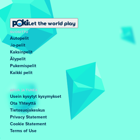
Let the world play
SUOSITTU
Autopelit
.io-pelit
Kaksinpelit
Älypelit
Pukemispelit
Kaikki pelit
APUA JA TUKEA
Usein kysytyt kysymykset
Ota Yhteyttä
Tietosuojakeskus
Privacy Statement
Cookie Statement
Terms of Use