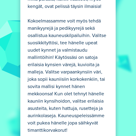
kengät, ovat pelissä täysin ilmaisia!
Kokoelmassamme voit myös tehdä
manikyyrejä ja pedikyyrejä sekä
osallistua kauneuskilpailuihin. Valitse
suosikkityttösi, tee hänelle upeat
uudet kynnet ja valmistaudu
mallintöihin! Käytössäsi on satoja
erilaisia kynsien värejä, kuvioita ja
malleja. Valitse varpaankynsiin väri,
joka sopii kauniisiin korkokenkiin, tai
sovita mallisi kynnet hänen
mekkoonsa! Kun olet tehnyt hänelle
kauniin kynsihoidon, valitse erilaisia
asusteita, kuten hattuja, rusetteja ja
aurinkolaseja. Kauneuspeleissämme
voit pukea hänelle jopa säihkyvät
timanttikorvakorut!